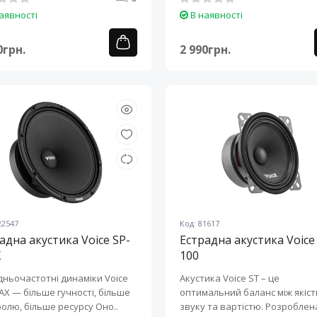
аявності
В наявності
0грн.
2 990грн.
22547
Код: 81617
адна акустика Voice SP-
Естрадна акустика Voice
X
100
ньочастотні динаміки Voice
Акустика Voice ST – це
AX — більше гучності, більше
оптимальний баланс між якіс
контролю, більше ресурсу Оно..
звуку та вартістю. Розроблен