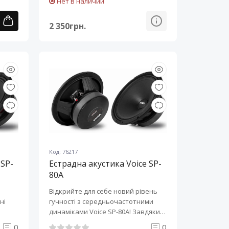
Нет в наличии
2 350грн.
Код: 76217
 SP-
Естрадна акустика Voice SP-
80A
Відкрийте для себе новий рівень
ні
гучності з середньочастотними
динаміками Voice SP-80A! Завдяки
збіль..
0
0