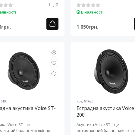
забезпечення ..
0
аявності
В наявності
0грн.
1 050грн.
1619
Код: 81620
адна акустика Voice ST-
Естрадна акустика Voice
200
ика Voice ST – це
Акустика Voice ST – це
альний баланс між якістю
оптимальний баланс між якіс