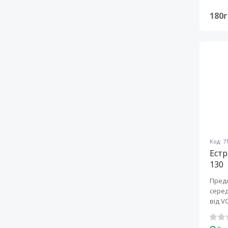
180г
Код: 7
Естр
130
Предс
серед
від V
партн