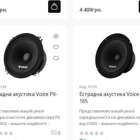
рн.
4 400грн.
1218
Код: 71219
адна акустика Voice PX-
Естрадна акустика Voice
165
тавляємо вашій увазі
Представляємо вашій увазі
ньочастотні динаміки серії PX
середньочастотні динаміки се
OICE – вашого надійного
від VOICE – вашого надійного
ера у..
партнера у..
0