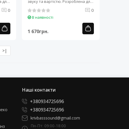
а для
звуку та вартістю. Розроблена для
забезпечення ..
0
0
В наявності
1 670грн.
>|
Наші контакти
+380934725696
+380934725696
леко
krivbasssound@gmail.com
Пн-Пт: 09:00-18:00
інз