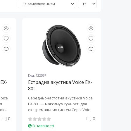
Код: 122567
 EX-
Естрадна акустика Voice EX-
80L
oice
Середньочастотна акустика Voice
ля
EX-80L — максимум гучності для
Серія Voic..
екстремальних систем Серія Voic..
0
0
В наявності