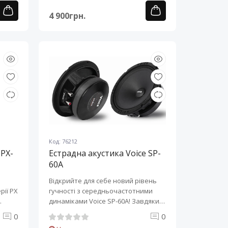
4 900грн.
Код: 76212
 PX-
Естрадна акустика Voice SP-
60A
Відкрийте для себе новий рівень
рії PX
гучності з середньочастотними
динаміками Voice SP-60A! Завдяки
збіль..
0
0