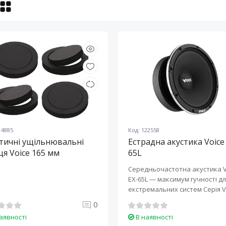
14885
Код: 122558
тичні ущільнювальні
Естрадна акустика Voice
ця Voice 165 мм
65L
Середньочастотна акустика V
EX-65L — максимум гучності д
екстремальних систем 
0
аявності
В наявності