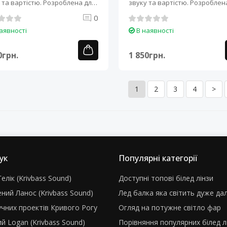
 та вартістю. Розроблена для
звуку та вартістю. Розроблен
печення ..
забезпечення ..
0
аявності
В наявності
0грн.
1 850грн.
1
2
3
4
>
ук
Популярні категорії
елік (Krivbass Sound)
Доступні топові білед лінзи
ний Ланос (Krivbass Sound)
Лед балка яка світить дуже да
учних проектів Кривого Рогу
Огляд на потужне світло фар
й Logan (Krivbass Sound)
Порівняння популярних білед л