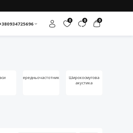
0
0
0
+380934725696
аси
Середньочастотники
Широкосмугова
акустика