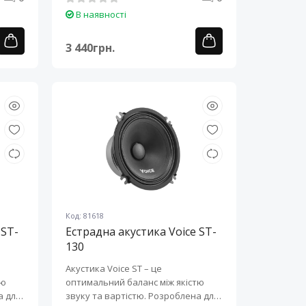
В наявності
3 440грн.
Код: 81618
 ST-
Естрадна акустика Voice ST-
130
Акустика Voice ST – це
тю
оптимальний баланс між якістю
а для
звуку та вартістю. Розроблена для