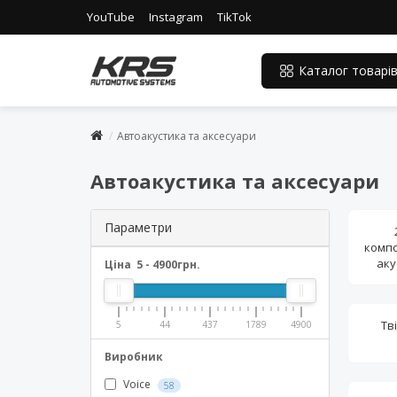
YouTube
Instagram
TikTok
Каталог товарі
Автоакустика та аксесуари
Автоакустика та аксесуари
Параметри
комп
аку
Ціна
5
-
4900
грн.
Тв
5
44
437
1789
4900
Виробник
Voice
58