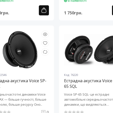
аявності
В наявності
0грн.
1 750грн.
22546
Код: 76220
адна акустика Voice SP-
Естрадна акустика Voice
X
65 SQL
ньочастотні динаміки Voice
Voice SP-65 SQL- це естрадні
AX — більше гучності, більше
автомобільні середньочастот
контролю, більше ресурсу Оно..
динаміки, що виділяються
неймовірно гучни..
0