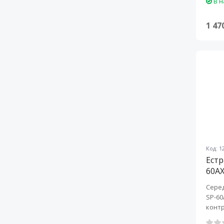
В н
1 47
Код: 1
Естр
60A
Серед
SP-60