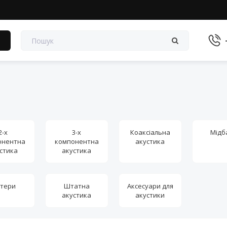
в
2-х
3-х
Коаксіальна
Мідб
онентна
компонентна
акустика
стика
акустика
ітери
Штатна
Аксесуари для
акустика
акустики