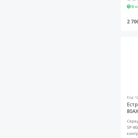
В н
2 70
Код: 1
Естр
80A
Серед
SP-80