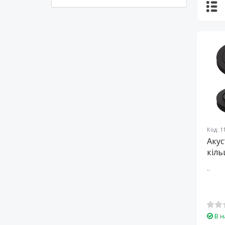
Код: 1
Акус
кіль
..
В н