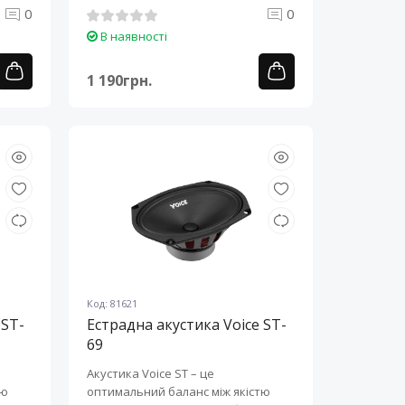
забезпечення ..
0
0
В наявності
1 190грн.
Код: 81621
 ST-
Естрадна акустика Voice ST-
69
Акустика Voice ST – це
тю
оптимальний баланс між якістю