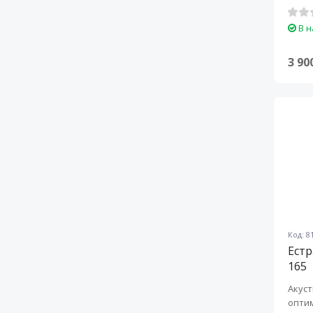
В н
3 90
Код: 8
Естр
165
Акуст
оптим