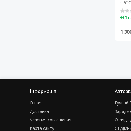
звуку
забез
В н
1 30
Інформація
Автозв
О нас
Гучний Г
Доставка
Зарядже
Условия соглашения
Огляд г
Карта сайту
Студійни