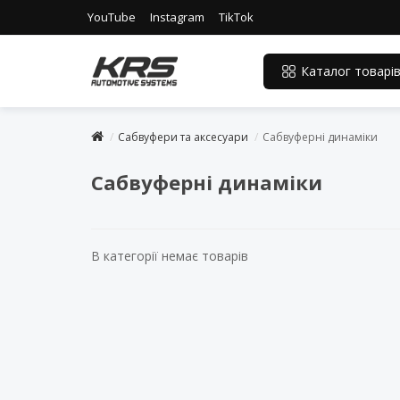
YouTube
Instagram
TikTok
Каталог товарі
Сабвуфери та аксесуари
Сабвуферні динаміки
Сабвуферні динаміки
В категорії немає товарів