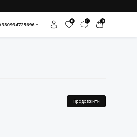
0
0
0
+380934725696
Продовжити