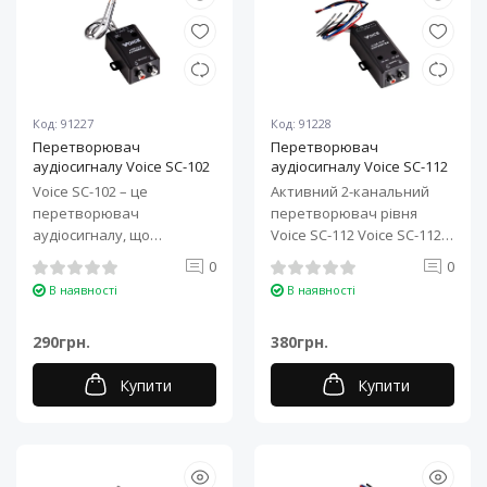
Код: 91227
Код: 91228
Перетворювач
Перетворювач
аудіосигналу Voice SC-102
аудіосигналу Voice SC-112
Voice SC-102 – це
Активний 2-канальний
перетворювач
перетворювач рівня
аудіосигналу, що
Voice SC-112 Voice SC-112
дозволяє підключити
— це активний
0
0
підсилювач до штатної
перетворювач ауд..
В наявності
В наявності
магнітоли ..
290грн.
380грн.
Купити
Купити