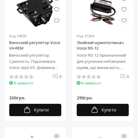
Код: 94939
Код: 91204
Виносний регулятор Voice
Лінійний шумопоглинач
VA-REM
Voice NS-12
Виносний регулятор.
Voice NS-12 призначений
Сумісність: Підсилювачі
для усунення небажаних
Voice серії VA. Довжина
шумів, що виникають
дроту: 5м Індикатор кліпу
після встановлення
0
0
..
підсилювача в ..
В наявності
В наявності
300грн.
290грн.
Купити
Купити