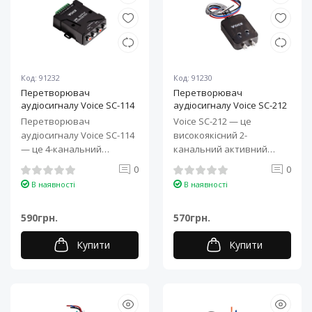
Код: 91232
Код: 91230
Перетворювач
Перетворювач
аудіосигналу Voice SC-114
аудіосигналу Voice SC-212
Перетворювач
Voice SC-212 — це
аудіосигналу Voice SC-114
високоякісний 2-
— це 4-канальний
канальний активний
активний конвертер, що
перетворювач рівня,
0
0
забезпечує перетворен..
який призначений для
В наявності
В наявності
підклю..
590грн.
570грн.
Купити
Купити