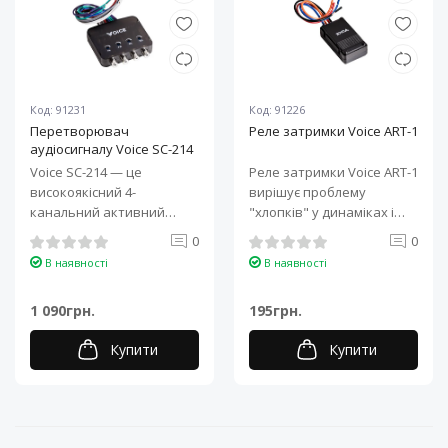
Код: 91231
Код: 91226
Перетворювач
Реле затримки Voice ART-1
аудіосигналу Voice SC-214
Voice SC-214 — це
Реле затримки Voice ART-1
високоякісний 4-
вирішує проблему
канальний активний
"хлопків" у динаміках і
перетворювач рівня,
сабвуфері при увімкненні
0
0
призначений для
аудіосис..
В наявності
В наявності
підключення..
1 090грн.
195грн.
Купити
Купити