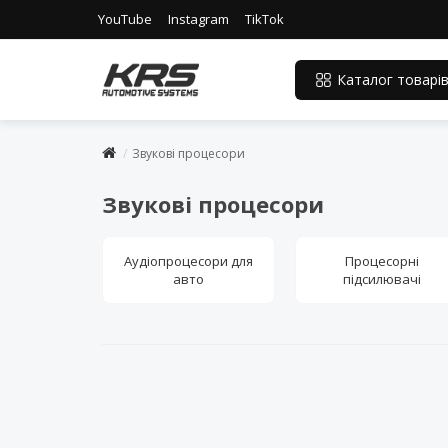
YouTube
Instagram
TikTok
Каталог товарі
Звукові процесори
Звукові процесори
Аудіопроцесори для
Процесорні
авто
підсилювачі