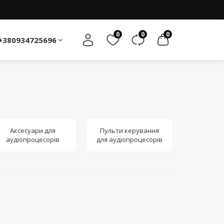
0
0
0
+380934725696
Аксесуари для
Пульти керування
аудіопроцесорів
для аудіопроцесорів