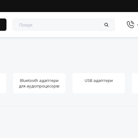
в
Bluetooth адаптери
USB адаптери
для аудіопроцесорів