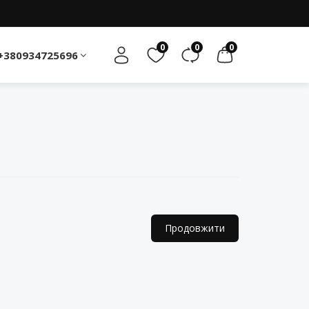
0
0
0
+380934725696
Продовжити