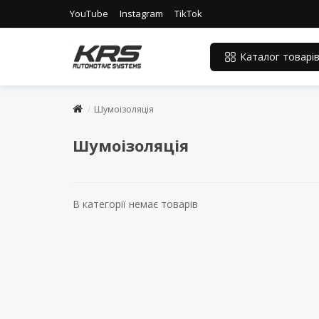
YouTube
Instagram
TikTok
Каталог товарі
Шумоізоляція
Шумоізоляція
В категорії немає товарів