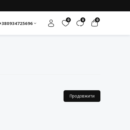
0
0
0
+380934725696
Продовжити