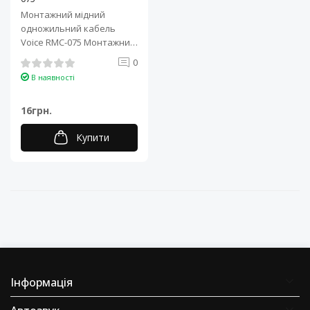
Монтажний мідний
одножильний кабель
Voice RMC-075 Монтажний
одножильний кабель
0
Voice RMC-075 ідеа..
В наявності
16грн.
Купити
Інформація