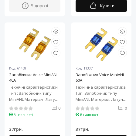
В дорозі
Купити
Код: 61458
Код: 11337
Запобіжник Voice MiniANL-
Запобіжник Voice MiniANL-
40A
60A
Технічні характеристики
Технічна характеристика
Тип : Запобіжник типу
Тип: Запобіжник типу
MiniANL Матеріал : Латунь
MiniANL Матеріал: Латунь
з позолотою. Номінал, А:
з позолотою Номінал, А:
0
0
40 ..
..
В наявності
В наявності
37грн.
37грн.