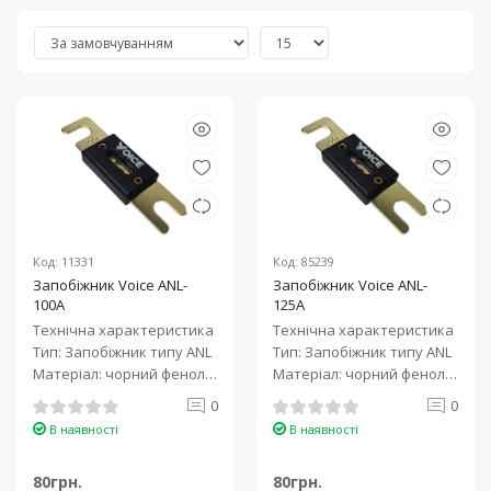
Код: 11331
Код: 85239
Запобіжник Voice ANL-
Запобіжник Voice ANL-
100A
125A
Технічна характеристика
Технічна характеристика
Тип: Запобіжник типу ANL
Тип: Запобіжник типу ANL
Матеріал: чорний фенол
Матеріал: чорний фенол
альдегід + латунь з поз..
альдегід + латунь з поз..
0
0
В наявності
В наявності
80грн.
80грн.