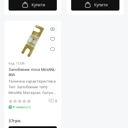
Купити
Купити
Код: 11338
Запобіжник Voice MiniANL-
80A
Технічна характеристика
Тип: Запобіжник типу
MiniANL Матеріал: Латунь
з позолотою Номінал, А:
0
&nb..
В наявності
37грн.