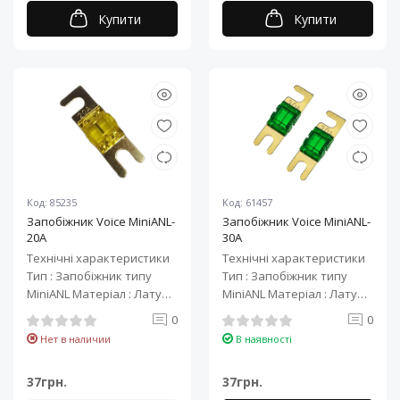
Купити
Купити
Код: 85235
Код: 61457
Запобіжник Voice MiniANL-
Запобіжник Voice MiniANL-
20A
30A
Технічні характеристики
Технічні характеристики
Тип : Запобіжник типу
Тип : Запобіжник типу
MiniANL Матеріал : Латунь
MiniANL Матеріал : Латунь
з позолотою. Номінал,
з позолотою. Номінал, А:
0
0
А:&..
30 ..
Нет в наличии
В наявності
37грн.
37грн.