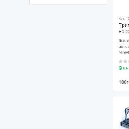
Код: 1
Трим
Voic
Якісн
автом
MiniA
захи..
В н
180г