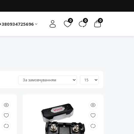
0
0
0
+380934725696