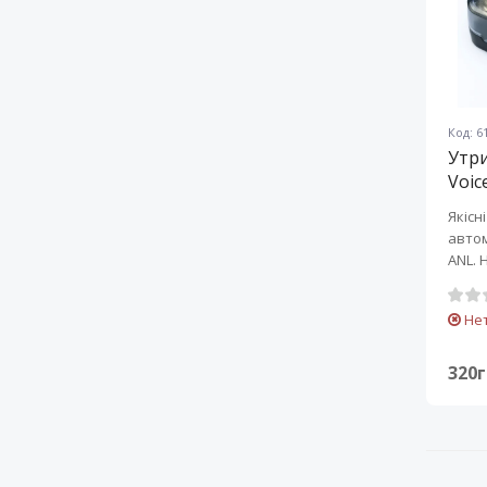
Код: 6
Утр
Voic
Якісн
автом
ANL. 
захищ
Не
320г