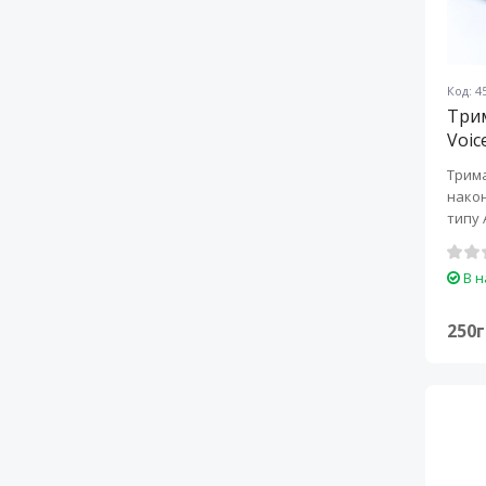
Код: 4
Трим
Voic
Трима
након
типу ANL 
для за
В н
250г