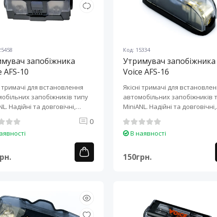
25458
Код: 15334
имувач запобіжника
Утримувач запобіжника
e AFS-10
Voice AFS-16
і тримачі для встановлення
Якісні тримачі для встановле
обільних запобіжників типу
автомобільних запобіжників 
NL. Надійні та довговічні,
MiniANL. Надійні та довговічні,
захи..
0
аявності
В наявності
рн.
150грн.