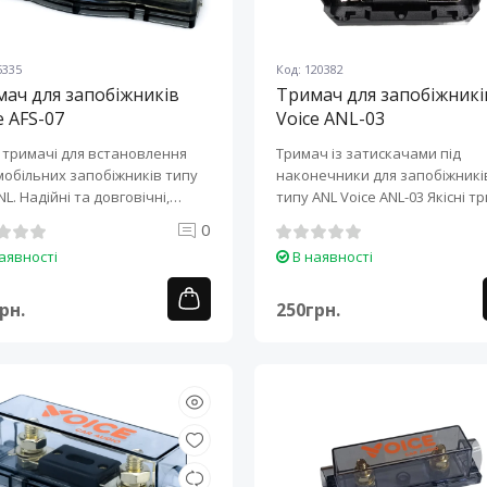
5335
Код: 120382
ач для запобіжників
Тримач для запобіжникі
e AFS-07
Voice ANL-03
і тримачі для встановлення
Тримач із затискачами під
обільних запобіжників типу
наконечники для запобіжникі
NL. Надійні та довговічні,
типу ANL Voice ANL-03 Якісні тримачі
для зап..
0
аявності
В наявності
рн.
250грн.