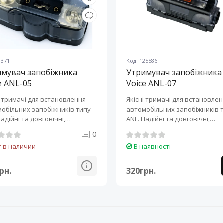
1371
Код: 125586
имувач запобіжника
Утримувач запобіжника
e ANL-05
Voice ANL-07
і тримачі для встановлення
Якісні тримачі для встановле
обільних запобіжників типу
автомобільних запобіжників 
Надійні та довговічні,
ANL. Надійні та довговічні,
ені..
захищені..
0
т в наличии
В наявності
рн.
320грн.