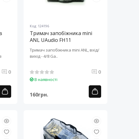
Код: 124196
в
Тримач запобіжника mini
ANL UAudio FH11
Тримач запобіжника mini ANL, вхід/
в
вихід - 4/8 Ga..
0
0
В наявності
160грн.