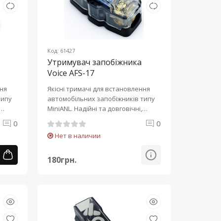
Код: 61427
Утримувач запобіжника
Voice AFS-17
ння
Якісні тримачі для встановлення
типу
автомобільних запобіжників типу
MiniANL. Надійні та довговічні,
захи..
0
0
Нет в наличии
180грн.