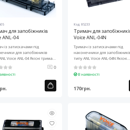
505
Код: 85233
ач для запобіжників
Тримач для запобіжникі
e ANL-04
Voice ANL-04N
ч із затискачами під
Тримач із затискачами під
ечники для запобіжників
наконечники для запобіжникі
Voice ANL-04 Якісні тримачі
типу ANL Voice ANL-04N Якісні
п..
тримачі для за..
0
аявності
В наявності
рн.
170грн.