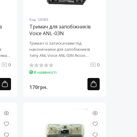
Код: 120383
в
Тримач для запобіжників
Voice ANL-03N
Тримач із затискачами під
в
наконечники для запобіжників
типу ANL Voice ANL-03N Якісні
тримачі для за..
0
0
В наявності
170грн.