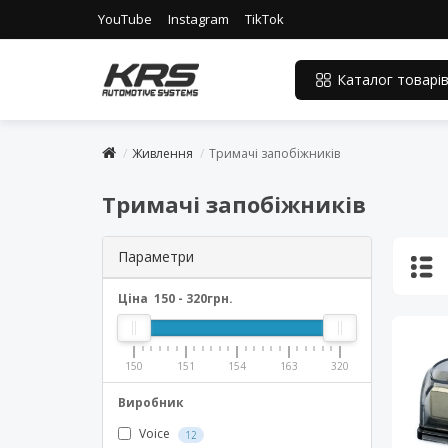
YouTube
Instagram
TikTok
Каталог товарі
Живлення
Тримачі запобіжників
Тримачі запобіжників
Параметри
Ціна
150
-
320
грн.
150
151
154
163
320
Виробник
Voice
12