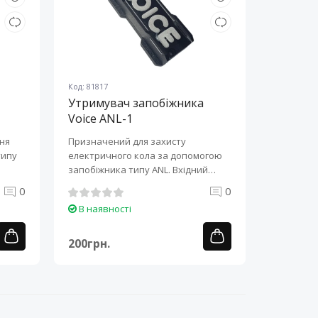
Код: 81817
Утримувач запобіжника
Voice ANL-1
ння
Призначений для захисту
типу
електричного кола за допомогою
запобіжника типу ANL. Вхідний
переріз (..
0
0
В наявності
200грн.