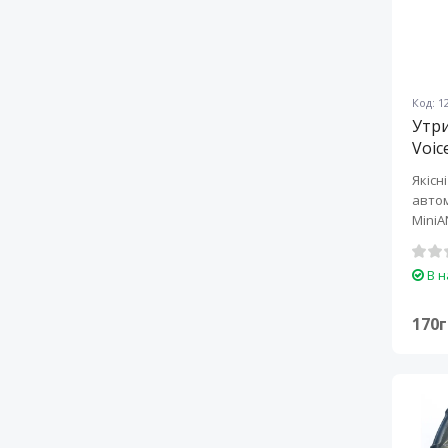
Код: 1
Утр
Voic
Якісн
автом
MiniA
захи..
В н
170г