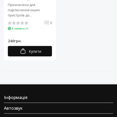
Призначена для
підключення інших
пристроїв до
акумулятора. Технічні
0
характеристики: Тип: А..
В наявності
240грн.
Купити
Інформація
Автозвук