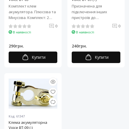
Комплект клем
Призначена для
акумулятора. Плюсова та
підключення інших
Мінусова. Комплект: 2
пристроїв до
штуки. Якісні контактні
акумулятора. Технічні
0
0
елементи з над..
характеристики: Тип: А..
В наявності
В наявності
290грн.
240грн.
Купити
Купити
Код: 61347
Клема акумуляторна
Voice BT-09 (-)