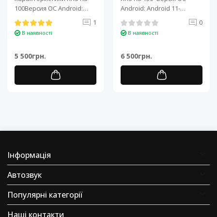
100Версия ОС Android:
Android: Android 11-
Android 11Процессор: 4-
Процесор: 4-ядерний ARM
1
0
ядерный ARM Cortex-A7..
Cortex-A7..
В наявності
В наявності
5 500грн.
6 500грн.
Інформація
Автозвук
Популярні категорії
Наші контакти