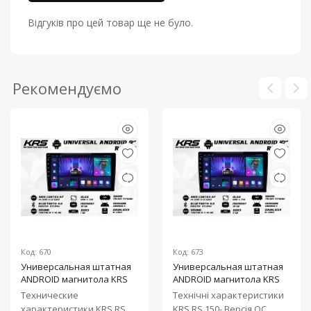
Відгуків про цей товар ще не було.
Рекомендуємо
Код: 670
Код: 673
Универсальная штатная
Универсальная штатная
ANDROID магнитола KRS
ANDROID магнитола KRS
RS 100 9" 1/32 GB
RS 150 10" 2/32 GB
Технические
Технічні характеристики
характеристики KRS RS
KRS RS 150- Версія ОС