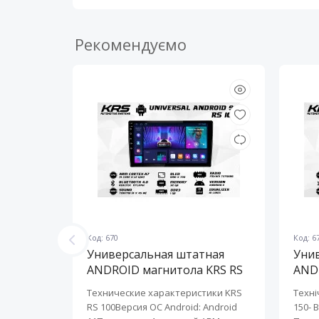
Рекомендуємо
Код: 670
Код: 6
ная
Универсальная штатная
Уни
KRS RS
ANDROID магнитола KRS RS
AND
100 9" 1/32 GB
150 
KRS RS 6
Технические характеристики KRS
Техні
roid:
RS 100Версия ОС Android: Android
150- 