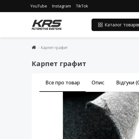
YouTube
Instagram
TikTok
Каталог товарі
Карпет графит
Карпет графит
Все про товар
Опис
Відгуки (