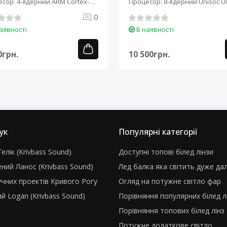
сор: 4-ядерний ARM Cortex-
Процесор: 8-ядерний Unisoc UI
0
аявності
В наявності
0грн.
10 500грн.
ук
Популярні категорії
елік (Krivbass Sound)
Доступні топові білед лінзи
ний Ланос (Krivbass Sound)
Лед балка яка світить дуже да
учних проектів Кривого Рогу
Огляд на потужне світло фар
й Logan (Krivbass Sound)
Порівняння популярних білед л
Порівняння топових білед лінз
Потужне додаткове світло