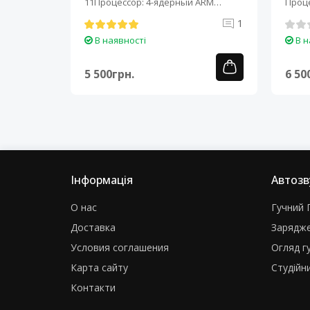
-ядерный
11Процессор: 4-ядерный ARM
Проце
Cortex-A7..
A7..
0
1
В наявності
В н
5 500грн.
6 50
Інформація
Автозв
О нас
Гучний Г
Доставка
Зарядже
Условия соглашения
Огляд г
Карта сайту
Студійни
Контакти