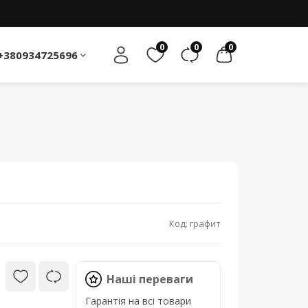
0
0
0
+380934725696
Код: графит
Наші переваги
Гарантія на всі товари