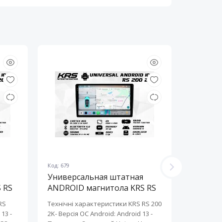
Код: 679
Код: 678
Универсальная штатная
Универ
 RS
ANDROID магнитола KRS RS
ANDROI
200 2K 10" 2/32 GB
200 2K 
RS
Технічні характеристики KRS RS 200
Технічні 
13 ​-
2K- Версія ОС Android: Android 13 ​-
2K- Версія