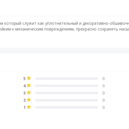
4м который служит как уплотнительный и декоративно-обшивоч
ойким к механическим повреждениям, прекрасно сохранять насы
5
0
4
0
3
0
2
0
1
0