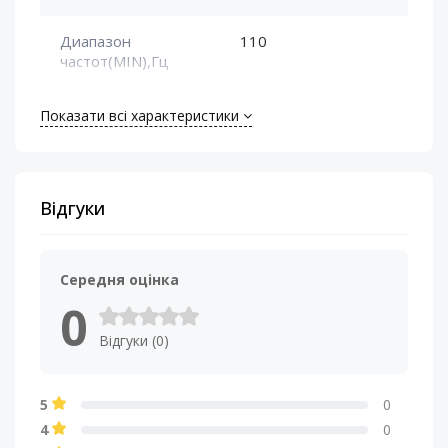
Диапазон
110
частот(MIN),Гц
Звуковая катушка,
2" (50.8 мм)
Показати всі характеристики
дюйм/мм
Максимальная
400
мощность (Max),Вт
Відгуки
Материал диффузора
Прессованная
целлюлоза
Середня оцінка
0
Материал магнита НЧ
Феррит
Відгуки (0)
Материал подвеса
Ткань
5
0
Номинальная
200
4
0
мощность (RMS), Вт