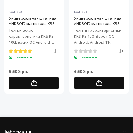
Код: 670
Код: 673
Универсальная штатная
Универсальная штатная
ANDROID магнитола KRS
ANDROID магнитола KRS
RS 100 9" 1/32 GB
RS 150 10" 2/32 GB
Технические
Технічні характеристики
характеристики KRS RS
KRS RS 150- Версія ОС
100Версия ОС Android:
Android: Android 11-
Android 11Процессор: 4-
Процесор: 4-ядерний ARM
1
0
ядерный ARM Cortex-A7..
Cortex-A7..
В наявності
В наявності
5 500грн.
6 500грн.
Інформація