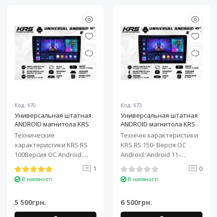
Код: 670
Код: 673
Универсальная штатная
Универсальная штатная
ANDROID магнитола KRS
ANDROID магнитола KRS
RS 100 9" 1/32 GB
RS 150 10" 2/32 GB
Технические
Технічні характеристики
характеристики KRS RS
KRS RS 150- Версія ОС
100Версия ОС Android:
Android: Android 11-
Android 11Процессор: 4-
Процесор: 4-ядерний ARM
1
0
ядерный ARM Cortex-A7..
Cortex-A7..
В наявності
В наявності
5 500грн.
6 500грн.