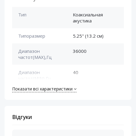
Тип
Коаксиальная
акустика
Типоразмер
5.25" (13.2 см)
Диапазон
36000
частот(MAX),Гц
Диапазон
40
частот(MIN),Гц
Показати всі характеристики
Номинальная
50
мощность (RMS), Вт
Сопротивление
4 Ом
Відгуки
катушки, Ом