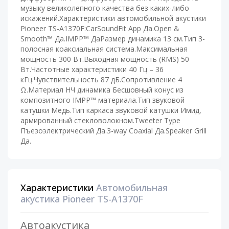
музыку великолепного качества без каких-либо
искажений.Характеристики автомобильной акустики
Pioneer TS-A1370F:CarSoundFit App Да.Open &
Smooth™ Да.IMPP™ ДаРазмер динамика 13 см.Тип 3-
полосная коаксиальная система.Максимальная
мощность 300 Вт.Выходная мощность (RMS) 50
Вт.Частотные характеристики 40 Гц – 36
кГц.Чувствительность 87 дБ.Сопротивление 4
Ω.Материал НЧ динамика Бесшовный конус из
композитного IMPP™ материала.Тип звуковой
катушки Медь.Тип каркаса звуковой катушки Имид,
армированный стекловолокном.Tweeter Type
Пъезоэлектрический Да.3-way Coaxial Да.Speaker Grill
Да.
Характеристики
Автомобильная
акустика Pioneer TS-A1370F
Автоакустика