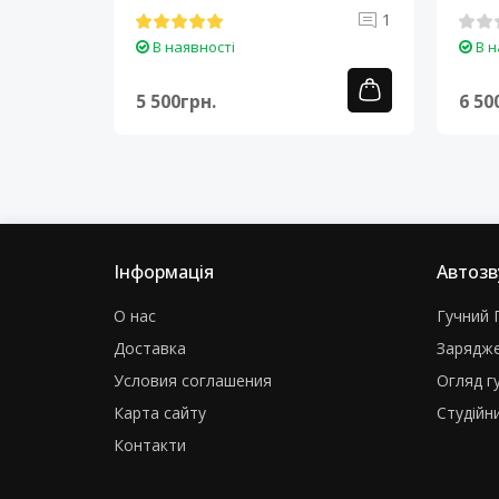
Cortex-A7..
A7..
0
1
В наявності
В н
5 500грн.
6 50
Інформація
Автозв
О нас
Гучний Г
Доставка
Зарядже
Условия соглашения
Огляд г
Карта сайту
Студійни
Контакти