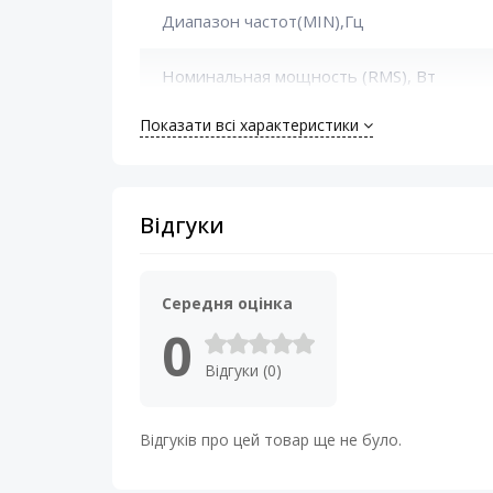
Диапазон частот(MIN),Гц
Номинальная мощность (RMS), Вт
Показати всі характеристики
Сопротивление катушки, Ом
Установочная глубина, мм
Відгуки
Середня оцінка
0
Відгуки (0)
Відгуків про цей товар ще не було.