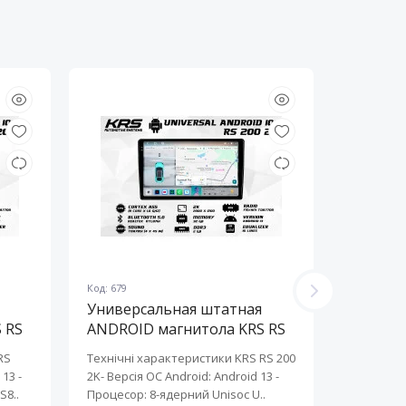
Код: 679
Код: 678
Универсальная штатная
Универ
 RS
ANDROID магнитола KRS RS
ANDROI
200 2K 10" 2/32 GB
200 2K 
RS
Технічні характеристики KRS RS 200
Технічні 
13 ​-
2K- Версія ОС Android: Android 13 ​-
2K- Версія
S8..
Процесор: 8-ядерний Unisoc U..
Процесор: