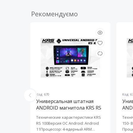
Рекомендуємо
Код: 670
Код: 6
ная
Универсальная штатная
Уни
KRS RS
ANDROID магнитола KRS RS
AND
100 9" 1/32 GB
150 
KRS RS 6
Технические характеристики KRS
Техні
roid:
RS 100Версия ОС Android: Android
150- 
-ядерный
11Процессор: 4-ядерный ARM
Проце