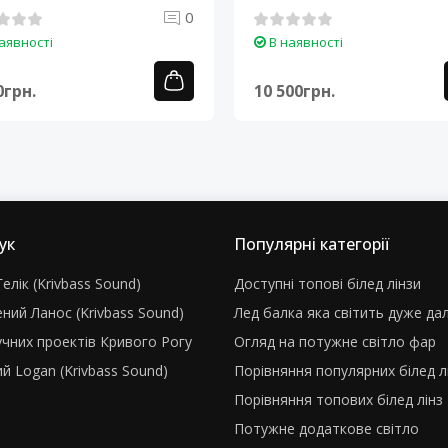
0
аявності
В наявності
0грн.
10 500грн.
ук
Популярні категорії
елік (Krivbass Sound)
Доступні топові білед лінзи
ний Ланос (Krivbass Sound)
Лед балка яка світить дуже да
учних проектів Кривого Рогу
Огляд на потужне світло фар
й Logan (Krivbass Sound)
Порівняння популярних білед л
Порівняння топових білед лінз
Потужне додаткове світло