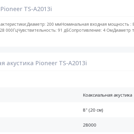
ioneer TS-A2013i
рактеристики:Диаметр: 200 ммНоминальная входная мощность :
 28 000ГцЧувствительность: 91 дБСопротивление: 4 ОмДиаметр т
 акустика Pioneer TS-A2013i
Коаксиальная акустика
8" (20 см)
28000