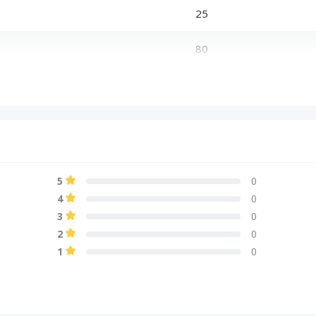
25
80
4 Ом
89
5
0
4
0
3
0
2
0
1
0