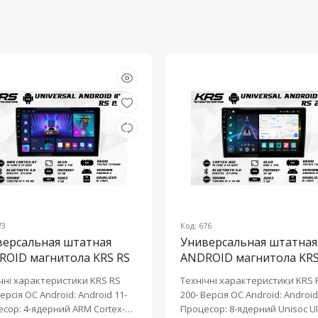
73
Код: 676
версальная штатная
Универсальная штатная
ROID магнитола KRS RS
ANDROID магнитола KRS
10" 2/32 GB
200 10" 2/32 GB
чні характеристики KRS RS
Технічні характеристики KRS 
Версія ОС Android: Android 11-
200- Версія ОС Android: Android 
сор: 4-ядерний ARM Cortex-
Процесор: 8-ядерний Unisoc UI