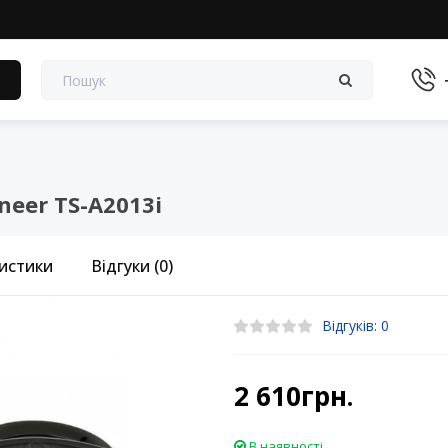
в
eer TS-A2013i
истики
Відгуки (0)
Відгуків: 0
2 610грн.
В наявності