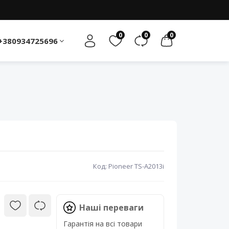
0
0
0
+380934725696
Код: Pioneer TS-A2013i
Наші переваги
Гарантія на всі товари