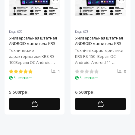
Код: 670
Код: 673
Универсальная штатная
Универсальная штатная
ANDROID магнитола KRS
ANDROID магнитола KRS
RS 100 9" 1/32 GB
RS 150 10" 2/32 GB
Технические
Технічні характеристики
характеристики KRS RS
KRS RS 150- Версія ОС
100Версия ОС Android:
Android: Android 11-
Android 11Процессор: 4-
Процесор: 4-ядерний ARM
1
0
ядерный ARM Cortex-A7..
Cortex-A7..
В наявності
В наявності
5 500грн.
6 500грн.