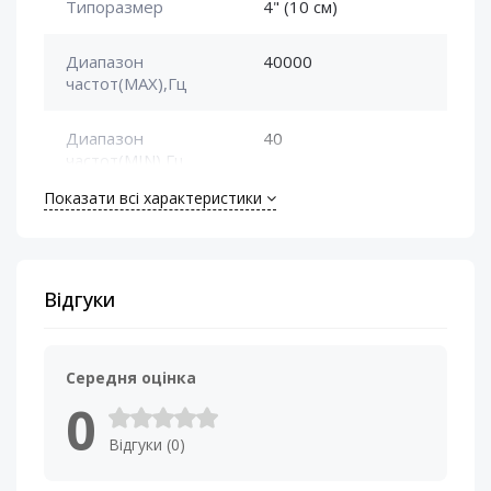
Типоразмер
4" (10 см)
Диапазон
40000
частот(MAX),Гц
Диапазон
40
частот(MIN),Гц
Показати всі характеристики
Номинальная
25
мощность (RMS), Вт
Сопротивление
4 Ом
Відгуки
катушки, Ом
Середня оцінка
0
Відгуки (0)