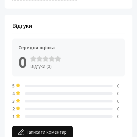
Сопротивление
4 Ом
катушки, Ом
Відгуки
Середня оцінка
0
Відгуки (0)
5
0
4
0
3
0
2
0
1
0
Написати коментар