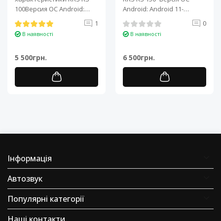
100Версия ОС Android:
Android: Android 11-
Android 11Процессор: 4-
Процесор: 4-ядерний ARM
1
0
ядерный ARM Cortex-A7..
Cortex-A7..
В наявності
В наявності
5 500грн.
6 500грн.
Інформація
Автозвук
Популярні категорії
Наші контакти