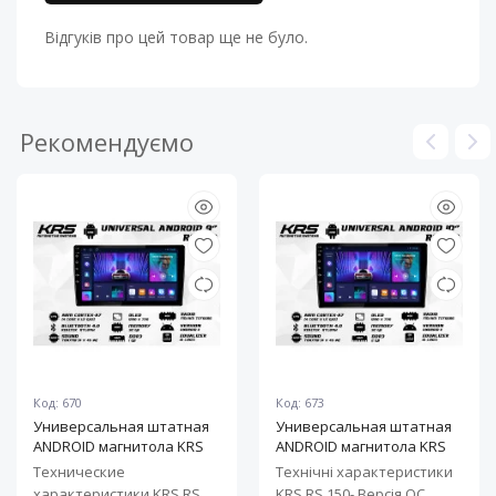
Відгуків про цей товар ще не було.
Рекомендуємо
Код: 670
Код: 673
Универсальная штатная
Универсальная штатная
ANDROID магнитола KRS
ANDROID магнитола KRS
RS 100 9" 1/32 GB
RS 150 10" 2/32 GB
Технические
Технічні характеристики
характеристики KRS RS
KRS RS 150- Версія ОС