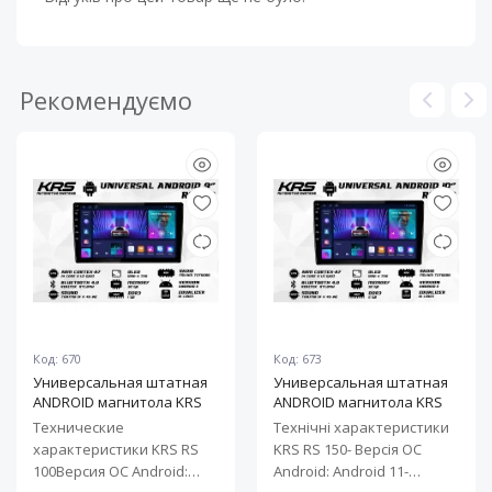
Рекомендуємо
Код: 670
Код: 673
Универсальная штатная
Универсальная штатная
ANDROID магнитола KRS
ANDROID магнитола KRS
RS 100 9" 1/32 GB
RS 150 10" 2/32 GB
Технические
Технічні характеристики
характеристики KRS RS
KRS RS 150- Версія ОС
100Версия ОС Android:
Android: Android 11-