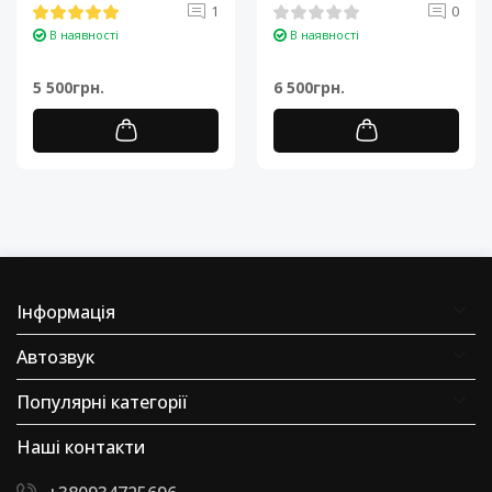
Android 11Процессор: 4-
Процесор: 4-ядерний ARM
1
0
ядерный ARM Cortex-A7..
Cortex-A7..
В наявності
В наявності
5 500грн.
6 500грн.
Інформація
Автозвук
Популярні категорії
Наші контакти