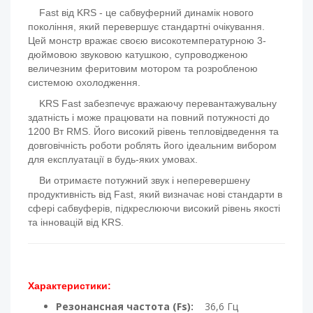
Fast від KRS - це сабвуферний динамік нового
покоління, який перевершує стандартні очікування.
Цей монстр вражає своєю високотемпературною 3-
дюймовою звуковою катушкою, супроводженою
величезним феритовим мотором та розробленою
системою охолодження.
KRS Fast забезпечує вражаючу перевантажувальну
здатність і може працювати на повний потужності до
1200 Вт RMS. Його високий рівень тепловідведення та
довговічність роботи роблять його ідеальним вибором
для експлуатації в будь-яких умовах.
Ви отримаєте потужний звук і неперевершену
продуктивність від Fast, який визначає нові стандарти в
сфері сабвуферів, підкреслюючи високий рівень якості
та інновацій від KRS.
Характеристики:
Резонансная частота (Fs):
36,6 Гц