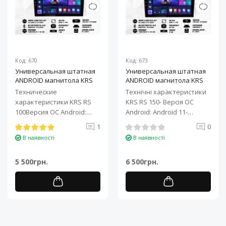
Код: 670
Код: 673
Универсальная штатная
Универсальная штатная
ANDROID магнитола KRS
ANDROID магнитола KRS
RS 100 9" 1/32 GB
RS 150 10" 2/32 GB
Технические
Технічні характеристики
характеристики KRS RS
KRS RS 150- Версія ОС
100Версия ОС Android:
Android: Android 11-
Android 11Процессор: 4-
Процесор: 4-ядерний ARM
1
0
ядерный ARM Cortex-A7..
Cortex-A7..
В наявності
В наявності
5 500грн.
6 500грн.