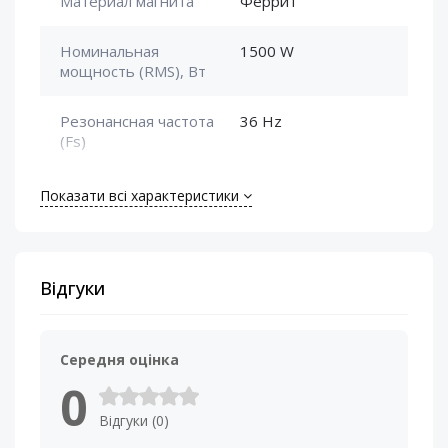
Материал магнита
Феррит
Номинальная
1500 W
мощность (RMS), Вт
Резонансная частота
36 Hz
(Fs)
Сопротивление
2+2 Om
Показати всі характеристики
катушки, Ом
Тип корзины
Алюминиевая сталь
Відгуки
Чувствительность
89 dB
(SPL)
Середня оцінка
0
Відгуки (0)