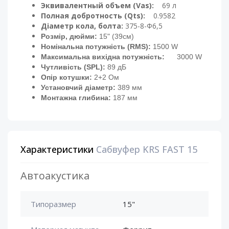
Эквивалентный объем (Vas):
69 л
Полная добротность (Qts):
0.9582
Діаметр кола, болта:
375-8-Ф6,5
Розмір, дюйми:
15" (39см)
Номінальна потужність (RMS):
1500 W
Максимальна вихідна потужність:
3000 W
Чутливість (SPL):
89 дБ
Опір котушки:
2+2 Ом
Установчий діаметр:
389 мм
Монтажна глибина:
187 мм
Характеристики
Сабвуфер KRS FAST 15
Автоакустика
Типоразмер
15"