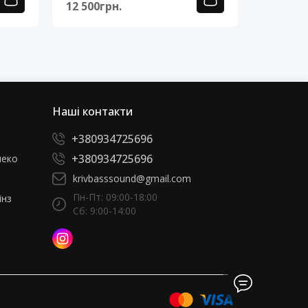
12 500грн.
12 500г
Наші контакти
+380934725696
+380934725696
леко
krivbasssound@gmail.com
Пн-Пт: 09:00-18:00
інз
Сб: 9:00-14:00