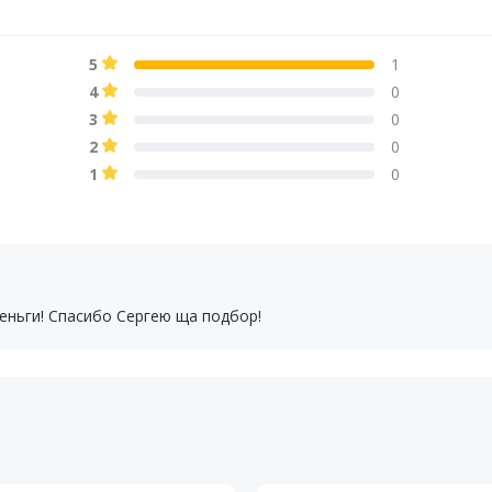
5
1
4
0
3
0
2
0
1
0
деньги! Спасибо Сергею ща подбор!