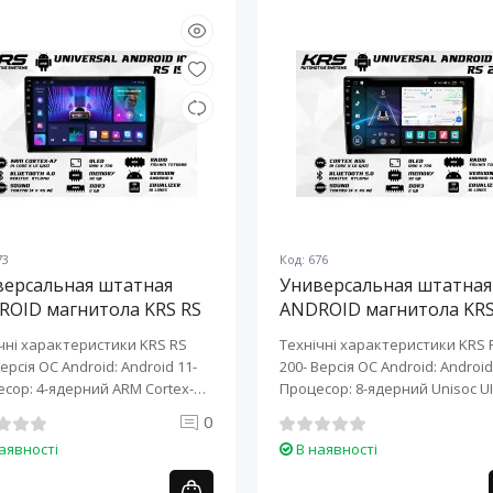
73
Код: 676
версальная штатная
Универсальная штатная
ROID магнитола KRS RS
ANDROID магнитола KRS
10" 2/32 GB
200 10" 2/32 GB
чні характеристики KRS RS
Технічні характеристики KRS 
Версія ОС Android: Android 11-
200- Версія ОС Android: Android 
сор: 4-ядерний ARM Cortex-
Процесор: 8-ядерний Unisoc UI
0
аявності
В наявності