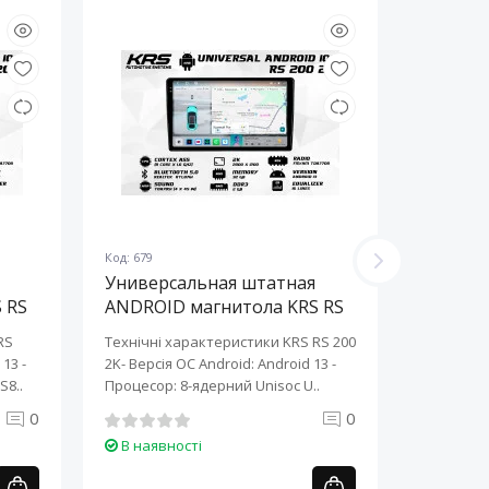
Код: 679
Код: 678
Универсальная штатная
Универ
 RS
ANDROID магнитола KRS RS
ANDROI
200 2K 10" 2/32 GB
200 2K 
RS
Технічні характеристики KRS RS 200
Технічні 
13 ​-
2K- Версія ОС Android: Android 13 ​-
2K- Версія
S8..
Процесор: 8-ядерний Unisoc U..
Процесор:
0
0
В наявності
В наяв