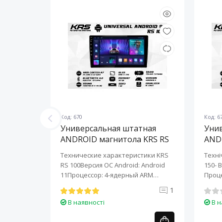
Код: 670
Код: 6
ная
Универсальная штатная
Уни
KRS RS
ANDROID магнитола KRS RS
AND
100 9" 1/32 GB
150 
KRS RS 6
Технические характеристики KRS
Техні
roid:
RS 100Версия ОС Android: Android
150- 
-ядерный
11Процессор: 4-ядерный ARM
Проце
Cortex-A7..
A7..
0
1
В наявності
В н