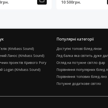
0грн.
10 500грн.
ук
Популярні категорії
елік (Krivbass Sound)
Доступні топові білед лінзи
ний Ланос (Krivbass Sound)
Лед балка яка світить дуже да
учних проектів Кривого Рогу
Огляд на потужне світло фар
й Logan (Krivbass Sound)
Порівняння популярних білед л
Порівняння топових білед лінз
Потужне додаткове світло