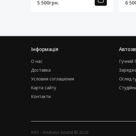
5 500грн.
6 50
Інформація
Автозв
О нас
Гучний Г
Доставка
Зарядже
Условия соглашения
Огляд г
Карта сайту
Студійни
Контакти
KRS - Krivbass Sound © 2026