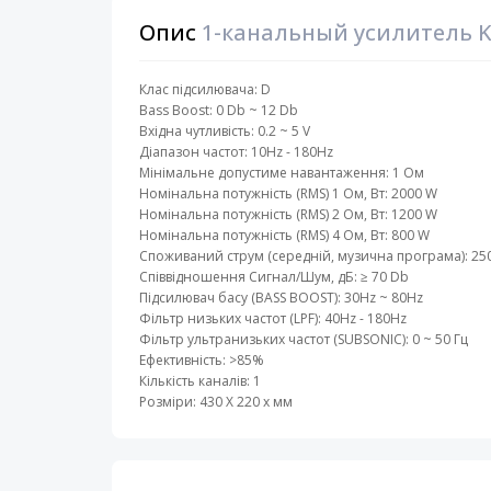
Опис
1-канальный усилитель K
Клас підсилювача: D
Bass Boost: 0 Db ~ 12 Db
Вхідна чутливість: 0.2 ~ 5 V
Діапазон частот: 10Hz - 180Hz
Мінімальне допустиме навантаження: 1 Oм
Номінальна потужність (RMS) 1 Ом, Вт: 2000 W
Номінальна потужність (RMS) 2 Ом, Вт: 1200 W
Номінальна потужність (RMS) 4 Ом, Вт: 800 W
Споживаний струм (середній, музична програма): 25
Співвідношення Сигнал/Шум, дБ: ≥ 70 Db
Підсилювач басу (BASS BOOST): 30Hz ~ 80Hz
Фільтр низьких частот (LPF): 40Hz - 180Hz
Фільтр ультранизьких частот (SUBSONIC): 0 ~ 50 Гц
Ефективність: >85%
Кількість каналів: 1
Розміри: 430 Х 220 х мм