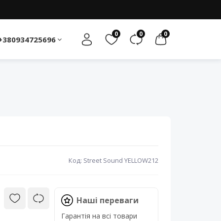
0
0
0
+380934725696
Код: Street Sound YELLOW212
Наші переваги
Гарантія на всі товари