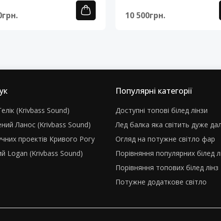
0грн.
10 500грн.
ук
Популярні категорії
елік (Krivbass Sound)
Доступні топові білед лінзи
ний Ланос (Krivbass Sound)
Лед балка яка світить дуже да
учних проектів Кривого Рогу
Огляд на потужне світло фар
й Logan (Krivbass Sound)
Порівняння популярних білед л
Порівняння топових білед лінз
Потужне додаткове світло