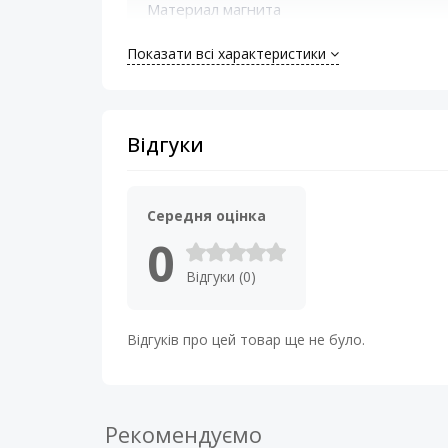
Материал магнита
Показати всі характеристики
Материал подвеса
Механическая добротность (Qms)
Відгуки
Номинальная мощность (RMS), Вт
Резонансная частота (Fs)
Середня оцінка
0
Сопротивление катушки, Ом
Відгуки (0)
Тип корзины
Відгуків про цей товар ще не було.
Чувствительность (SPL)
Эквивалентный объем (Vas)
Рекомендуємо