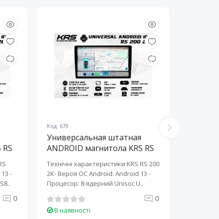
Код: 679
Код: 678
Универсальная штатная
Универ
 RS
ANDROID магнитола KRS RS
ANDROI
200 2K 10" 2/32 GB
200 2K 
RS
Технічні характеристики KRS RS 200
Технічні 
13 ​-
2K- Версія ОС Android: Android 13 ​-
2K- Версія
S8..
Процесор: 8-ядерний Unisoc U..
Процесор:
0
0
В наявності
В наяв