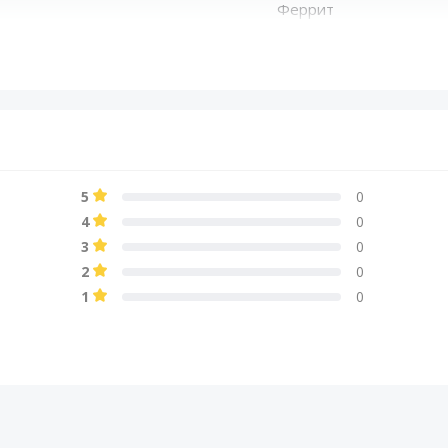
Феррит
Пенорезина
-
350
5
0
-
4
0
3
0
4+4 Ом
2
0
1
0
Стальная штампованна
88 дБ
-