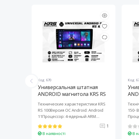
Код: 670
Код: 6
ная
Универсальная штатная
Уни
KRS RS
ANDROID магнитола KRS RS
AND
100 9" 1/32 GB
150 
KRS RS 6
Технические характеристики KRS
Техні
roid:
RS 100Версия ОС Android: Android
150- 
-ядерный
11Процессор: 4-ядерный ARM
Проце
Cortex-A7..
A7..
0
1
В наявності
В н