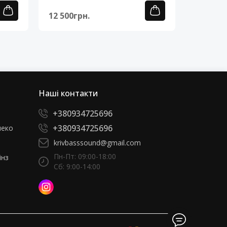
12 500грн.
12 500г
Наші контакти
+380934725696
+380934725696
леко
krivbasssound@gmail.com
Пн-Пт: 09:00-18:00
інз
Сб: 9:00-14:00