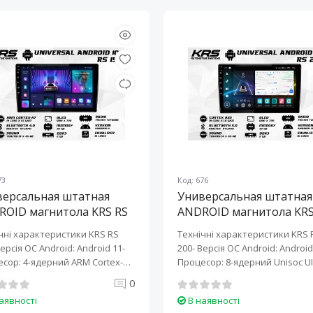
73
Код: 676
версальная штатная
Универсальная штатная
ROID магнитола KRS RS
ANDROID магнитола KRS
10" 2/32 GB
200 10" 2/32 GB
чні характеристики KRS RS
Технічні характеристики KRS 
Версія ОС Android: Android 11-
200- Версія ОС Android: Android 
сор: 4-ядерний ARM Cortex-
Процесор: 8-ядерний Unisoc UI
0
аявності
В наявності