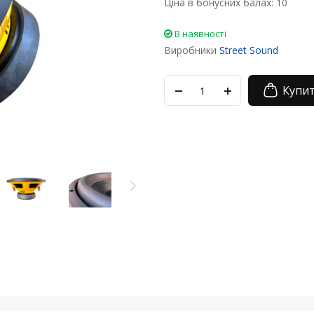
Ціна в бонусних балах:
10
В наявності
Виробники
Street Sound
Купи