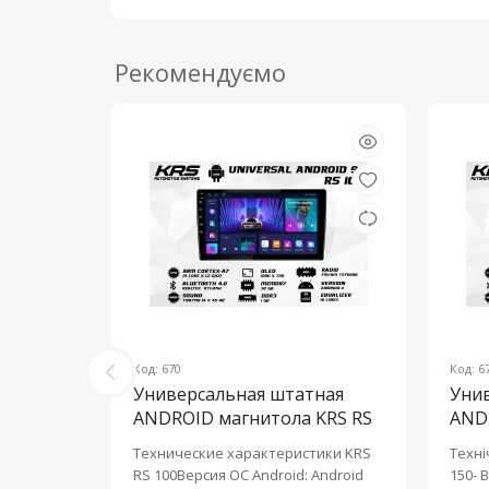
Сопротивление катушки, Ом
Рекомендуємо
Тип корзины
Чувствительность (SPL),Дб
Эквивалентный объем (Vas)
Код: 670
Код: 6
ная
Универсальная штатная
Уни
KRS RS
ANDROID магнитола KRS RS
AND
100 9" 1/32 GB
150 
KRS RS 6
Технические характеристики KRS
Техні
roid:
RS 100Версия ОС Android: Android
150- 