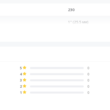
230
1" (25.5 мм)
100
Целлюлоза
Феррит
5
0
Ткань
4
0
3
0
20
2
0
1
0
50
230 Гц