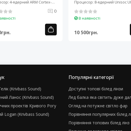
сор: 4-ядерний ARM Cortex-
Процесор: 8-ядерний Unisoc UI
0
аявності
В наявності
0грн.
10 500грн.
ук
Популярні категорії
елік (Krivbass Sound)
Доступні топові білед лінзи
ний Ланос (Krivbass Sound)
Лед балка яка світить дуже да
учних проектів Кривого Рогу
Огляд на потужне світло фар
й Logan (Krivbass Sound)
Порівняння популярних білед л
Порівняння топових білед лінз