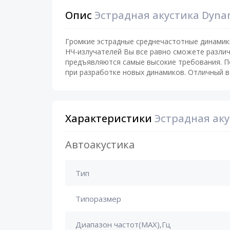
Опис
Эстрадная акустика Dyna
Громкие эстрадные среднечастотные динамики
НЧ-излучателей Вы все равно сможете различи
предъявляются самые высокие требования. По
при разработке новых динамиков. Отличный в
Характеристики
Эстрадная аку
Автоакустика
Тип
Типоразмер
Диапазон частот(MAX),Гц