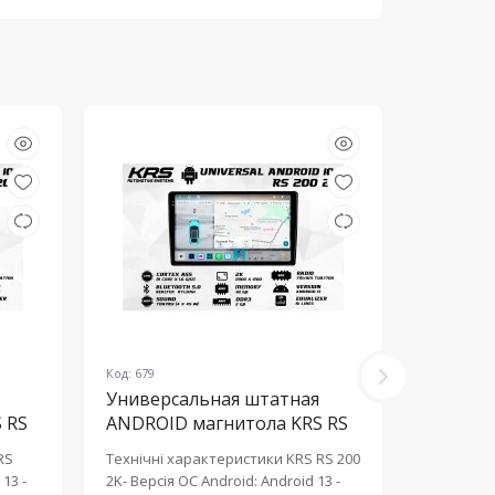
я
Код: 679
Код: 678
Универсальная штатная
Универ
 RS
ANDROID магнитола KRS RS
ANDROI
200 2K 10" 2/32 GB
200 2K 
RS
Технічні характеристики KRS RS 200
Технічні 
13 ​-
2K- Версія ОС Android: Android 13 ​-
2K- Версія