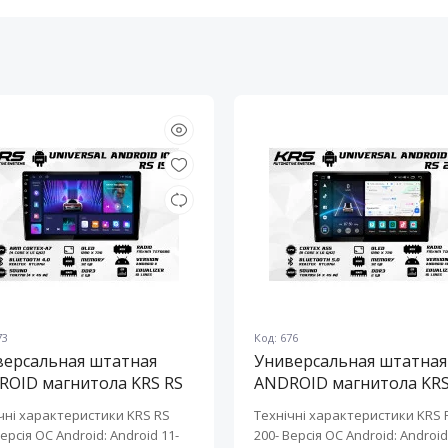
4 Ом
Штампованная стальна
90 ± 2 дБ
0.5 л
73
Код: 676
версальная штатная
Универсальная штатная
ROID магнитола KRS RS
ANDROID магнитола KRS
10" 2/32 GB
200 10" 2/32 GB
чні характеристики KRS RS
Технічні характеристики KRS 
Версія ОС Android: Android 11-
200- Версія ОС Android: Android 