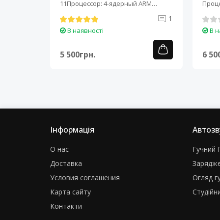
-ядерный
11Процессор: 4-ядерный ARM
Проце
Cortex-A7..
A7..
0
1
В наявності
В н
5 500грн.
6 50
Інформація
Автозв
О нас
Гучний Г
Доставка
Зарядже
Условия соглашения
Огляд г
Карта сайту
Студійни
Контакти