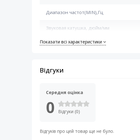
Диапазон частот(MIN),Гц
Звуковая катушка, дюйм/мм
Показати всі характеристики
Максимальная мощность (Max),Вт
Материал диффузора
Відгуки
Материал магнита НЧ
Материал подвеса
Середня оцінка
0
Минимальная мощность
Відгуки (0)
Номинальная мощность (RMS), Вт
Відгуків про цей товар ще не було.
Резонансная частота (Fs),Гц