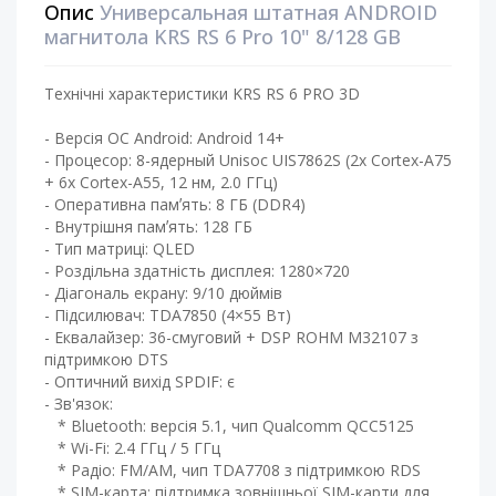
Опис
Универсальная штатная ANDROID
магнитола KRS RS 6 Pro 10" 8/128 GB
Технічні характеристики KRS RS 6 PRO 3D
- Версія ОС Android: Android 14+
- Процесор: 8-ядерный Unisoc UIS7862S (2x Cortex-A75
+ 6x Cortex-A55, 12 нм, 2.0 ГГц)
- Оперативна памʼять: 8 ГБ (DDR4)
- Внутрішня памʼять: 128 ГБ ​
- Тип матриці: QLED ​
- Роздільна здатність дисплея: 1280×720
- Діагональ екрану: 9/10 дюймів ​
- Підсилювач: TDA7850 (4×55 Вт) ​
- Еквалайзер: 36-смуговий + DSP ROHM M32107 з
підтримкою DTS
- Оптичний вихід SPDIF: є
- Зв'язок:
* Bluetooth: версія 5.1, чип Qualcomm QCC5125
* Wi-Fi: 2.4 ГГц / 5 ГГц
* Радіо: FM/AM, чип TDA7708 з підтримкою RDS
* SIM-карта: підтримка зовнішньої SIM-карти для