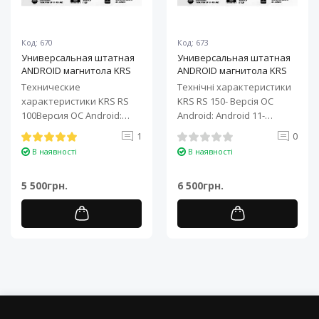
Код: 670
Код: 673
Универсальная штатная
Универсальная штатная
ANDROID магнитола KRS
ANDROID магнитола KRS
RS 100 9" 1/32 GB
RS 150 10" 2/32 GB
Технические
Технічні характеристики
характеристики KRS RS
KRS RS 150- Версія ОС
100Версия ОС Android:
Android: Android 11-
Android 11Процессор: 4-
Процесор: 4-ядерний ARM
1
0
ядерный ARM Cortex-A7..
Cortex-A7..
В наявності
В наявності
5 500грн.
6 500грн.