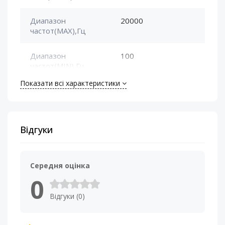
Диапазон
20000
частот(MAX),Гц
Диапазон
100
частот(MIN),Гц
Показати всі характеристики
Номинальная
30
мощность (RMS), Вт
Сопротивление
4 Ом
Відгуки
катушки, Ом
Установочная глубина,
44
Середня оцінка
мм
0
Відгуки (0)