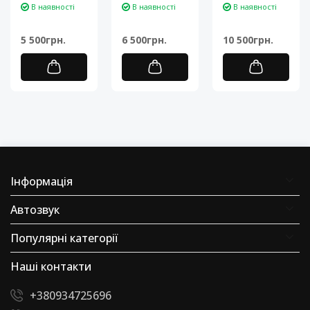
В наявності
В наявності
В наявності
Android
Android 11-
Android 13 ​-
11Процессор:
Процесор: 4-
Процесор: 8-
5 500грн.
6 500грн.
10 500грн.
4-ядерный
ядерний ARM
ядерний
ARM Cortex-A7..
Cortex-A7..
Unisoc UIS8..
Інформація
Автозвук
Популярні категорії
Наші контакти
+380934725696