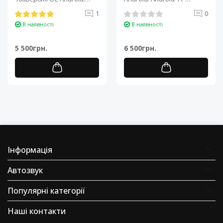
Android 11Процессор: 4-
Процесор: 4-ядерний ARM
1
0
ядерный ARM Cortex-A7..
Cortex-A7..
В наявності
В наявності
5 500грн.
6 500грн.
Інформація
Автозвук
Популярні категорії
Наші контакти