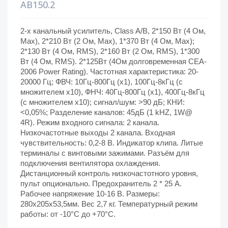
AB150.2
2-х канальный усилитель, Class A/B, 2*150 Вт (4 Ом,
Max), 2*210 Вт (2 Ом, Max), 1*370 Вт (4 Ом, Max);
2*130 Вт (4 Ом, RMS), 2*160 Вт (2 Ом, RMS), 1*300
Вт (4 Ом, RMS). 2*125Вт (4Ом долговременная CEA-
2006 Power Rating). Частотная характеристика: 20-
20000 Гц; ФВЧ: 10Гц-800Гц (х1), 100Гц-8кГц (с
множителем х10), ФНЧ: 40Гц-800Гц (х1), 400Гц-8кГц
(с множителем х10); сигнал/шум: >90 дБ; КНИ:
<0,05%; Разделение каналов: 45дБ (1 kHZ, 1W@
4R). Режим входного сигнала: 2 канала.
Низкочастотные выходы 2 канала. Входная
чувствительность: 0,2-8 В. Индикатор клипа. Литые
терминалы с винтовыми зажимами. Разъём для
подключения вентилятора охлаждения.
Дистанционный контроль низкочастотного уровня,
пульт опционально. Предохранитель 2 * 25 А.
Рабочее напряжение 10-16 В. Размеры:
280x205x53,5мм. Вес 2,7 кг. Температурный режим
работы: от -10°С до +70°С.