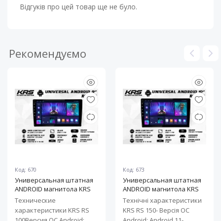
Відгуків про цей товар ще не було.
Рекомендуємо
Код: 670
Код: 673
Универсальная штатная
Универсальная штатная
ANDROID магнитола KRS
ANDROID магнитола KRS
RS 100 9" 1/32 GB
RS 150 10" 2/32 GB
Технические
Технічні характеристики
характеристики KRS RS
KRS RS 150- Версія ОС
100Версия ОС Android:
Android: Android 11-