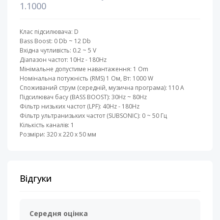
1.1000
Клас підсилювача: D
Bass Boost: 0 Db ~ 12 Db
Вхідна чутливість: 0.2 ~ 5 V
Діапазон частот: 10Hz - 180Hz
Мінімальне допустиме навантаження: 1 Om
Номінальна потужність (RMS) 1 Ом, Вт: 1000 W
Споживаний струм (середній, музична програма): 110 A
Підсилювач басу (BASS BOOST): 30Hz ~ 80Hz
Фільтр низьких частот (LPF): 40Hz - 180Hz
Фільтр ультранизьких частот (SUBSONIC): 0 ~ 50 Гц
Кількість каналів: 1
Розміри: 320 х 220 х 50 мм
Відгуки
Середня оцінка