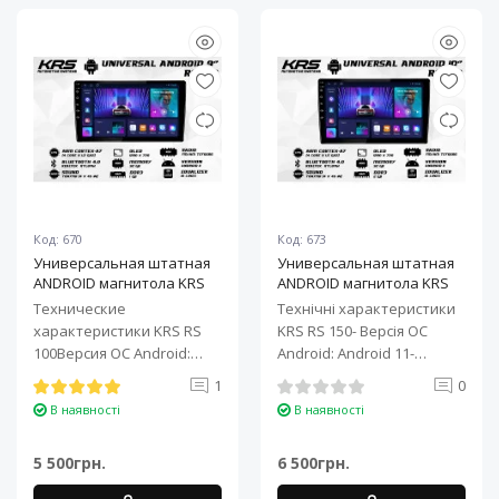
Код: 670
Код: 673
Универсальная штатная
Универсальная штатная
ANDROID магнитола KRS
ANDROID магнитола KRS
RS 100 9" 1/32 GB
RS 150 10" 2/32 GB
Технические
Технічні характеристики
характеристики KRS RS
KRS RS 150- Версія ОС
100Версия ОС Android:
Android: Android 11-
Android 11Процессор: 4-
Процесор: 4-ядерний ARM
1
0
ядерный ARM Cortex-A7..
Cortex-A7..
В наявності
В наявності
5 500грн.
6 500грн.