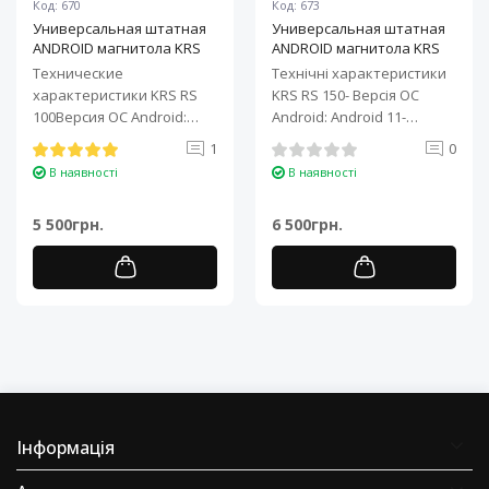
Код: 670
Код: 673
Универсальная штатная
Универсальная штатная
ANDROID магнитола KRS
ANDROID магнитола KRS
RS 100 9" 1/32 GB
RS 150 10" 2/32 GB
Технические
Технічні характеристики
характеристики KRS RS
KRS RS 150- Версія ОС
100Версия ОС Android:
Android: Android 11-
Android 11Процессор: 4-
Процесор: 4-ядерний ARM
1
0
ядерный ARM Cortex-A7..
Cortex-A7..
В наявності
В наявності
5 500грн.
6 500грн.
Інформація