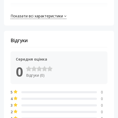
Ширина (Ш)
мм
Показати всі характеристики
Тип живлення
Розподілювач
живлення
Відгуки
Середня оцінка
0
Відгуки (0)
5
0
4
0
3
0
2
0