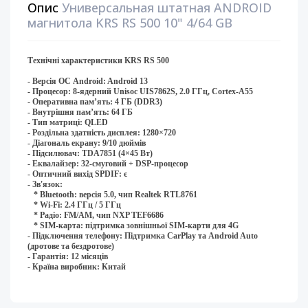
Опис
Универсальная штатная ANDROID
магнитола KRS RS 500 10" 4/64 GB
Технічні характеристики KRS RS 500
- Версія ОС Android: Android 13 ​
- Процесор: 8-ядерний Unisoc UIS7862S, 2.0 ГГц, Cortex-A55
- Оперативна памʼять: 4 ГБ (DDR3)
- Внутрішня памʼять: 64 ГБ ​
- Тип матриці: QLED ​
- Роздільна здатність дисплея: 1280×720
- Діагональ екрану: 9/10 дюймів ​
- Підсилювач: TDA7851 (4×45 Вт) ​
- Еквалайзер: 32-смуговий + DSP-процесор
- Оптичний вихід SPDIF: є
- Зв'язок:
* Bluetooth: версія 5.0, чип Realtek RTL8761
* Wi-Fi: 2.4 ГГц / 5 ГГц
* Радіо: FM/AM, чип NXP TEF6686
* SIM-карта: підтримка зовнішньої SIM-карти для 4G
- Підключення телефону: Підтримка CarPlay та Android Auto
(дротове та бездротове)​
- Гарантія: 12 місяців
- Країна виробник: Китай