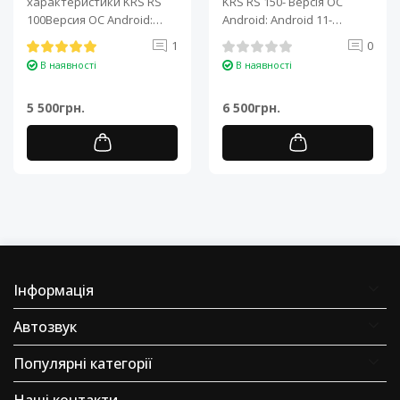
характеристики KRS RS
KRS RS 150- Версія ОС
100Версия ОС Android:
Android: Android 11-
Android 11Процессор: 4-
Процесор: 4-ядерний ARM
1
0
ядерный ARM Cortex-A7..
Cortex-A7..
В наявності
В наявності
5 500грн.
6 500грн.
Інформація
Автозвук
Популярні категорії