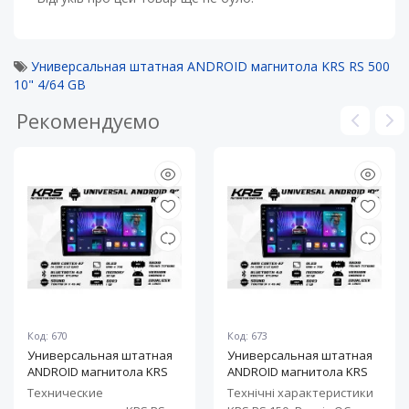
Универсальная штатная ANDROID магнитола KRS RS 500
10" 4/64 GB
Рекомендуємо
Код: 670
Код: 673
Универсальная штатная
Универсальная штатная
ANDROID магнитола KRS
ANDROID магнитола KRS
RS 100 9" 1/32 GB
RS 150 10" 2/32 GB
Технические
Технічні характеристики