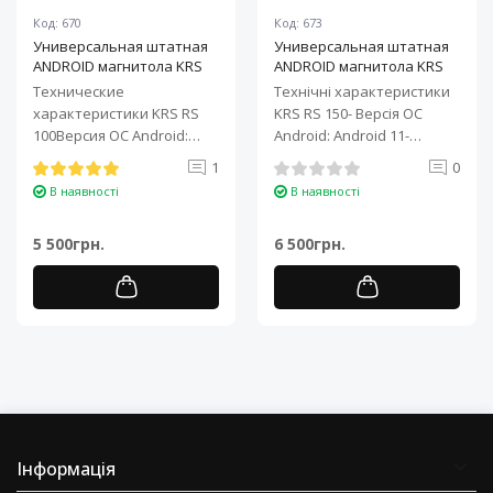
Код: 670
Код: 673
Универсальная штатная
Универсальная штатная
ANDROID магнитола KRS
ANDROID магнитола KRS
RS 100 9" 1/32 GB
RS 150 10" 2/32 GB
Технические
Технічні характеристики
характеристики KRS RS
KRS RS 150- Версія ОС
100Версия ОС Android:
Android: Android 11-
Android 11Процессор: 4-
Процесор: 4-ядерний ARM
1
0
ядерный ARM Cortex-A7..
Cortex-A7..
В наявності
В наявності
5 500грн.
6 500грн.
Інформація