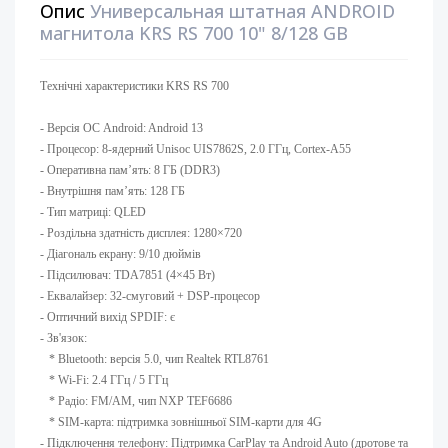
Опис
Универсальная штатная ANDROID
магнитола KRS RS 700 10" 8/128 GB
Технічні характеристики KRS RS 700
- Версія ОС Android: Android 13 ​
- Процесор: 8-ядерний Unisoc UIS7862S, 2.0 ГГц, Cortex-A55
- Оперативна памʼять: 8 ГБ (DDR3)
- Внутрішня памʼять: 128 ГБ ​
- Тип матриці: QLED ​
- Роздільна здатність дисплея: 1280×720
- Діагональ екрану: 9/10 дюймів ​
- Підсилювач: TDA7851 (4×45 Вт) ​
- Еквалайзер: 32-смуговий + DSP-процесор
- Оптичний вихід SPDIF: є
- Зв'язок:
* Bluetooth: версія 5.0, чип Realtek RTL8761
* Wi-Fi: 2.4 ГГц / 5 ГГц
* Радіо: FM/AM, чип NXP TEF6686
* SIM-карта: підтримка зовнішньої SIM-карти для 4G
- Підключення телефону: Підтримка CarPlay та Android Auto (дротове та