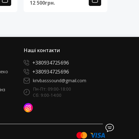
12 500грн.
12 500г
Наші контакти
+380934725696
+380934725696
леко
krivbasssound@gmail.com
Пн-Пт: 09:00-18:00
інз
Сб: 9:00-14:00