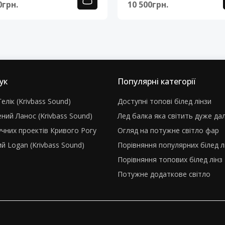
0грн.
10 500грн.
ук
Популярні категорії
елік (Krivbass Sound)
Доступні топові білед лінзи
ний Ланос (Krivbass Sound)
Лед балка яка світить дуже да
учних проектів Кривого Рогу
Огляд на потужне світло фар
й Logan (Krivbass Sound)
Порівняння популярних білед л
Порівняння топових білед лінз
Потужне додаткове світло