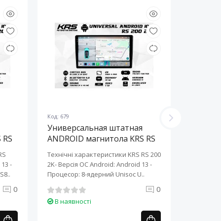
Код: 679
Код: 678
Универсальная штатная
Универ
 RS
ANDROID магнитола KRS RS
ANDROI
200 2K 10" 2/32 GB
200 2K 
RS
Технічні характеристики KRS RS 200
Технічні 
13 ​-
2K- Версія ОС Android: Android 13 ​-
2K- Версія
S8..
Процесор: 8-ядерний Unisoc U..
Процесор:
0
0
В наявності
В наяв