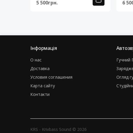
5 500грн.
6 50
Інформація
Автозв
О нас
Гучний Г
Доставка
Зарядже
Условия соглашения
Огляд г
Карта сайту
Студійни
Контакти
KRS - Krivbass Sound © 2026