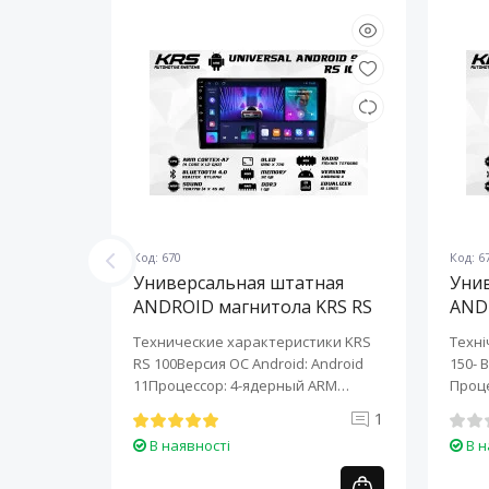
Код: 670
Код: 6
ная
Универсальная штатная
Уни
KRS RS
ANDROID магнитола KRS RS
AND
100 9" 1/32 GB
150 
KRS RS 6
Технические характеристики KRS
Техні
roid:
RS 100Версия ОС Android: Android
150- 
-ядерный
11Процессор: 4-ядерный ARM
Проце
Cortex-A7..
A7..
0
1
В наявності
В н