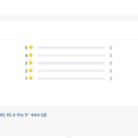
5
0
4
0
3
0
2
0
1
0
 RS 6 Pro 9" 4/64 GB