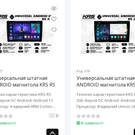
73
Код: 676
версальная штатная
Универсальная штатная
ROID магнитола KRS RS
ANDROID магнитола KRS
10" 2/32 GB
200 10" 2/32 GB
чні характеристики KRS RS
Технічні характеристики KRS 
Версія ОС Android: Android 11-
200- Версія ОС Android: Android 
сор: 4-ядерний ARM Cortex-
Процесор: 8-ядерний Unisoc UI
0
аявності
В наявності