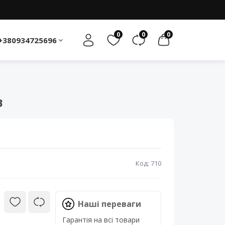
0
0
0
+380934725696
B
Код: 710
Наші переваги
Гарантія на всі товари