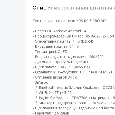
Опис
Универсальная штатная AN
Технічні характеристики KRS RS 6 PRO 3D
- Версія ОС Android: Android 14+
- Процесор:8-ядерный Unisoc UIS7862S (2x Corte
- Оперативна памʼять: 4 ГБ (DDR4)
- Внутрішня памʼять: 64 ГБ ​
- Тип матриці: QLED ​
- Роздільна здатність дисплея: 1280×720
- Діагональ екрану: 9/10 дюймів ​
- Підсилювач: TDA7850 (4×55 Вт) ​
- Еквалайзер: 36-смуговий + DSP ROHM M3210
- Оптичний вихід SPDIF: є
- Зв'язок:
* Bluetooth: версія 5.1, чип Qualcomm QCC51
* Wi-Fi: 2.4 ГГц / 5 ГГц
* Радіо: FM/AM, чип TDA7708 з підтримкою 
* SIM-карта: підтримка зовнішньої SIM-карти
- Підключення телефону: Підтримка CarPlay та 
- Гарантія: 12 місяців