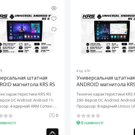
73
Код: 676
версальная штатная
Универсальная штатная
ROID магнитола KRS RS
ANDROID магнитола KRS
10" 2/32 GB
200 10" 2/32 GB
чні характеристики KRS RS
Технічні характеристики KRS 
Версія ОС Android: Android 11-
200- Версія ОС Android: Android 
сор: 4-ядерний ARM Cortex-
Процесор: 8-ядерний Unisoc UI
0
аявності
В наявності