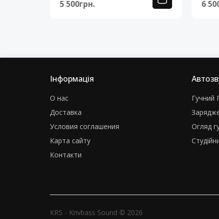
5 500грн.
6 50
Інформація
Автозв
О нас
Гучний Г
Доставка
Зарядже
Условия соглашения
Огляд г
Карта сайту
Студійни
Контакти
KRS - Krivbass Sound © 2026