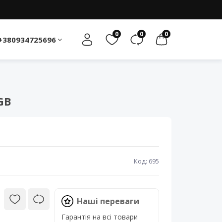
0
0
0
+380934725696
GB
Код: 695
Наші переваги
Гарантія на всі товари