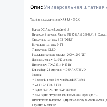
Опис
Универсальная штатная A
Технічні характеристики KRS RS 400 2K
- Версія ОС Android: Android 13 ​
- Процесор: 8-ядерний Unisoc UIS8581A (SC9863A), 8×Cortex-A5
- Оперативна памʼять: 4 ГБ (DDR3)
- Внутрішня памʼять: 64 ГБ ​
- Тип матриці: QLED ​
- Роздільна здатність дисплея: 2000×1200 (2K)
- Діагональ екрану: 9/10/13 дюймів ​
- Підсилювач: TDA7851 (4×45 Вт) ​
- Еквалайзер: 24-смуговий + DSP AK7738VQ
- Зв'язок:
* Bluetooth: версія 5.0, чип Realtek RTL8761
* Wi-Fi: 2.4 ГГц / 5 ГГц
* Радіо: FM/AM, чип NXP TEF6686
* SIM-карта: підтримка зовнішньої SIM-карти для 4G
- Підключення телефону: Підтримка CarPlay та Android Auto (др
- Гарантія: 12 місяців