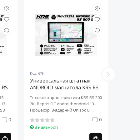
Код: 679
Код: 678
Универсальная штатная
Универ
 RS
ANDROID магнитола KRS RS
ANDROI
200 2K 10" 2/32 GB
200 2K 
RS
Технічні характеристики KRS RS 200
Технічні 
13 ​-
2K- Версія ОС Android: Android 13 ​-
2K- Версія
S8..
Процесор: 8-ядерний Unisoc U..
Процесор:
0
0
В наявності
В наяв