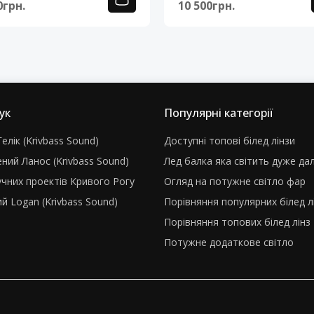
0грн.
10 500грн.
ук
Популярні категорії
елік (Krivbass Sound)
Доступні топові білед лінзи
ний Ланос (Krivbass Sound)
Лед балка яка світить дуже да
учних проектів Кривого Рогу
Огляд на потужне світло фар
й Logan (Krivbass Sound)
Порівняння популярних білед л
Порівняння топових білед лінз
Потужне додаткове світло