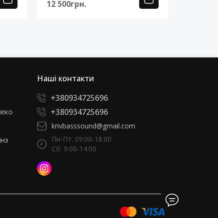
12 500грн.
12 500г
Наші контакти
+380934725696
+380934725696
леко
krivbasssound@gmail.com
Пн-Пт: 09:00-18:00
інз
Сб: 9:00-14:00