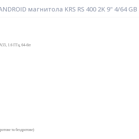
NDROID магнитола KRS RS 400 2K 9" 4/64 GB
5, 1.6 ГГц, 64-біт​
отове та бездротове)​