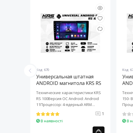
Код: 670
Код: 6
ная
Универсальная штатная
Уни
KRS RS
ANDROID магнитола KRS RS
AND
100 9" 1/32 GB
150 
KRS RS 6
Технические характеристики KRS
Техні
roid:
RS 100Версия ОС Android: Android
150- 
-ядерный
11Процессор: 4-ядерный ARM
Проце
Cortex-A7..
A7..
0
1
В наявності
В н