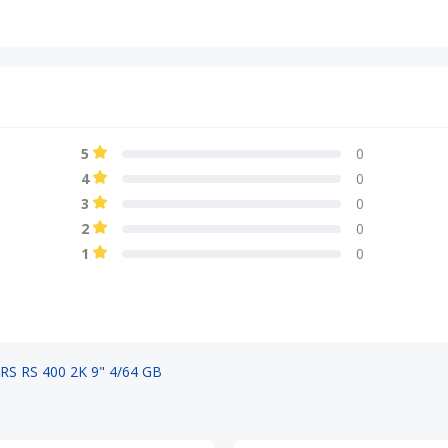
5
0
4
0
3
0
2
0
1
0
S RS 400 2K 9" 4/64 GB