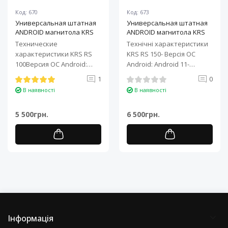
Код: 670
Код: 673
Универсальная штатная
Универсальная штатная
ANDROID магнитола KRS
ANDROID магнитола KRS
RS 100 9" 1/32 GB
RS 150 10" 2/32 GB
Технические
Технічні характеристики
характеристики KRS RS
KRS RS 150- Версія ОС
100Версия ОС Android:
Android: Android 11-
Android 11Процессор: 4-
Процесор: 4-ядерний ARM
1
0
ядерный ARM Cortex-A7..
Cortex-A7..
В наявності
В наявності
5 500грн.
6 500грн.
Інформація