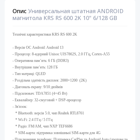
Опис
Универсальная штатная ANDROID
магнитола KRS RS 600 2K 10" 6/128 GB
Технічні характеристики KRS RS 600 2K
- Версія ОС Android: Android 13 ​
- Процесор: 8-ядерний Unisoc UIS7862S, 2.0 ГГц, Cortex-A55
- Оперативна памʼять: 6 ГБ (DDR3)
- Внутрішня памʼять: 128 ГБ ​
- Тип матриці: QLED ​
- Роздільна здатність дисплея: 2000×1200 (2K)
- Діагональ екрану: 9/10 дюймів ​
- Підсилювач: TDA7851 (4×45 Вт) ​
- Еквалайзер: 32-смуговий + DSP-процесор
- Зв'язок:
* Bluetooth: версія 5.0, чип Realtek RTL8761
* Wi-Fi: 2.4 ГГц / 5 ГГц
* Радіо: FM/AM, чип NXP TEF6686
* SIM-карта: підтримка зовнішньої SIM-карти для 4G
- Підключення телефону: Підтримка CarPlay та Android Auto (дротове та