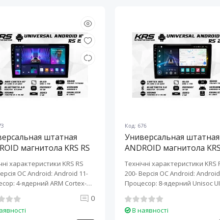
73
Код: 676
версальная штатная
Универсальная штатная
ROID магнитола KRS RS
ANDROID магнитола KRS
10" 2/32 GB
200 10" 2/32 GB
чні характеристики KRS RS
Технічні характеристики KRS 
Версія ОС Android: Android 11-
200- Версія ОС Android: Android 
сор: 4-ядерний ARM Cortex-
Процесор: 8-ядерний Unisoc UI
0
аявності
В наявності