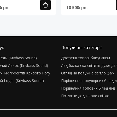
0грн.
10 500грн.
ук
Популярні категорії
елік (Krivbass Sound)
Доступні топові білед лінзи
ний Ланос (Krivbass Sound)
Лед балка яка світить дуже да
учних проектів Кривого Рогу
Огляд на потужне світло фар
й Logan (Krivbass Sound)
Порівняння популярних білед л
Порівняння топових білед лінз
Потужне додаткове світло