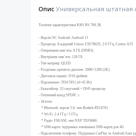
Опис
Универсальная штатная A
Технічні характеристики KRS RS 700 2K
- Версія ОС Android: Android 13 ​
- Процесор: 8-ядерний Unisoc UIS7862S, 2.0 ГГц, Cortex-A55
- Оперативна памʼять: 8 ГБ (DDR3)
- Внутрішня памʼять: 128 ГБ ​
- Тип матриці: QLED ​
- Роздільна здатність дисплея: 2000×1200 (2K)
- Діагональ екрану: 9/10 дюймів ​
- Підсилювач: TDA7851 (4×45 Вт) ​
- Еквалайзер: 32-смуговий + DSP-процесор
- Оптичний вихід SPDIF: є
- Зв'язок:
* Bluetooth: версія 5.0, чип Realtek RTL8761
* Wi-Fi: 2.4 ГГц / 5 ГГц
* Радіо: FM/AM, чип NXP TEF6686
* SIM-карта: підтримка зовнішньої SIM-карти для 4G
- Підключення телефону: Підтримка CarPlay та Android Auto (др