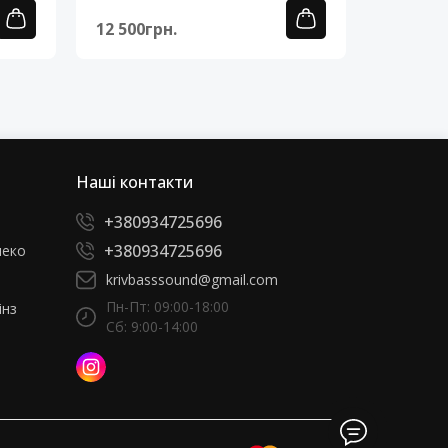
12 500грн.
12 500г
Наші контакти
+380934725696
+380934725696
леко
krivbasssound@gmail.com
Пн-Пт: 09:00-18:00
інз
Сб: 9:00-14:00