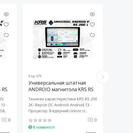
Код: 679
Код: 678
Универсальная штатная
Универ
 RS
ANDROID магнитола KRS RS
ANDROI
200 2K 10" 2/32 GB
200 2K 
RS
Технічні характеристики KRS RS 200
Технічні 
13 ​-
2K- Версія ОС Android: Android 13 ​-
2K- Версія
S8..
Процесор: 8-ядерний Unisoc U..
Процесор:
0
0
В наявності
В наяв