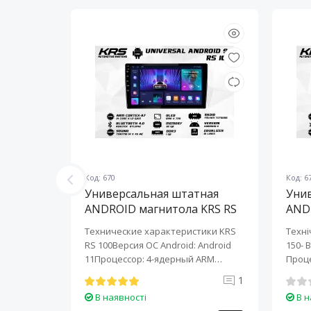
Код: 670
Код: 6
ная
Универсальная штатная
Уни
KRS RS
ANDROID магнитола KRS RS
AND
100 9" 1/32 GB
150 
KRS RS 6
Технические характеристики KRS
Техні
roid:
RS 100Версия ОС Android: Android
150- 
-ядерный
11Процессор: 4-ядерный ARM
Проце
Cortex-A7..
A7..
0
1
В наявності
В н