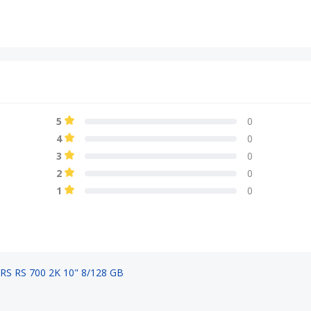
5
0
4
0
3
0
2
0
1
0
S RS 700 2K 10" 8/128 GB