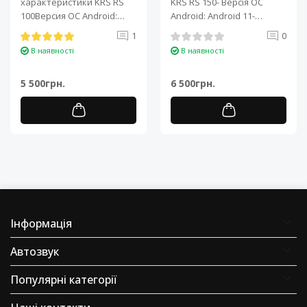
характеристики KRS RS
KRS RS 150- Версія ОС
100Версия ОС Android:
Android: Android 11-
Android 11Процессор: 4-
Процесор: 4-ядерний ARM
1
0
ядерный ARM Cortex-A7..
Cortex-A7..
В наявності
В наявності
5 500грн.
6 500грн.
Інформація
Автозвук
Популярні категорії