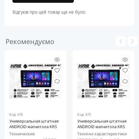
Відгуків про цей товар ще не було.
Рекомендуємо
Код: 670
Код: 673
Универсальная штатная
Универсальная штатная
ANDROID магнитола KRS
ANDROID магнитола KRS
RS 100 9" 1/32 GB
RS 150 10" 2/32 GB
Технические
Технічні характеристики