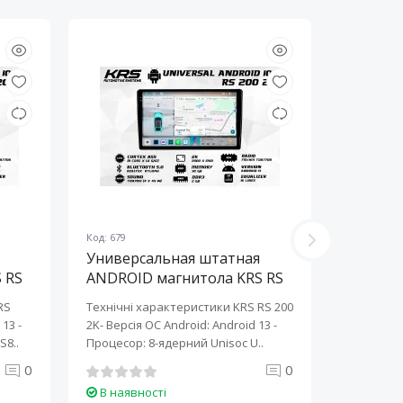
Код: 679
Код: 678
Универсальная штатная
Универ
 RS
ANDROID магнитола KRS RS
ANDROI
200 2K 10" 2/32 GB
200 2K 
RS
Технічні характеристики KRS RS 200
Технічні 
13 ​-
2K- Версія ОС Android: Android 13 ​-
2K- Версія
S8..
Процесор: 8-ядерний Unisoc U..
Процесор:
0
0
В наявності
В наяв