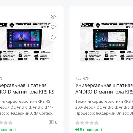
73
Код: 676
версальная штатная
Универсальная штатная
ROID магнитола KRS RS
ANDROID магнитола KRS
10" 2/32 GB
200 10" 2/32 GB
чні характеристики KRS RS
Технічні характеристики KRS 
Версія ОС Android: Android 11-
200- Версія ОС Android: Android 
сор: 4-ядерний ARM Cortex-
Процесор: 8-ядерний Unisoc UI
0
аявності
В наявності