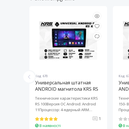
Код: 670
Код: 6
ная
Универсальная штатная
Уни
KRS RS
ANDROID магнитола KRS RS
AND
100 9" 1/32 GB
150 
KRS RS 6
Технические характеристики KRS
Техні
roid:
RS 100Версия ОС Android: Android
150- 
-ядерный
11Процессор: 4-ядерный ARM
Проце
Cortex-A7..
A7..
0
1
В наявності
В н