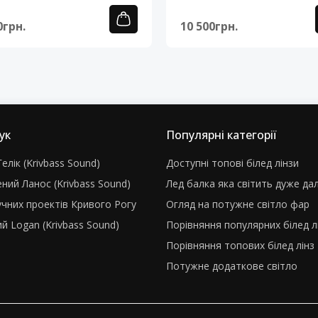
0грн.
10 500грн.
ук
Популярні категорії
елік (Krivbass Sound)
Доступні топові білед лінзи
ний Ланос (Krivbass Sound)
Лед балка яка світить дуже да
учних проектів Кривого Рогу
Огляд на потужне світло фар
й Logan (Krivbass Sound)
Порівняння популярних білед л
Порівняння топових білед лінз
Потужне додаткове світло