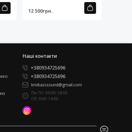
12 500грн.
12 500г
Наші контакти
+380934725696
+380934725696
леко
krivbasssound@gmail.com
Пн-Пт: 09:00-18:00
інз
Сб: 9:00-14:00