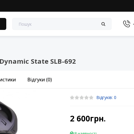
в
ynamic State SLB-692
истики
Відгуки (0)
Відгуків: 0
2 600грн.
В наявності