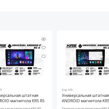
73
Код: 676
версальная штатная
Универсальная штатная
ROID магнитола KRS RS
ANDROID магнитола KRS
10" 2/32 GB
200 10" 2/32 GB
чні характеристики KRS RS
Технічні характеристики KRS 