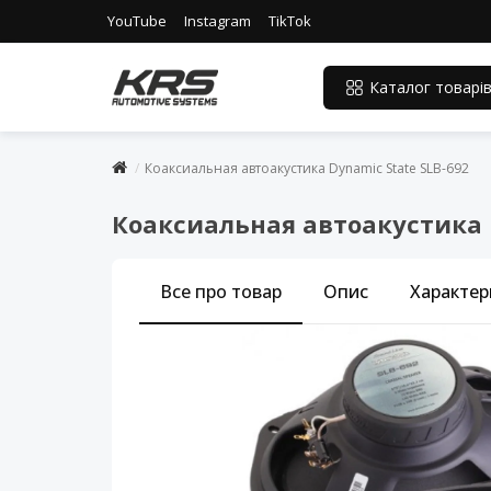
YouTube
Instagram
TikTok
Каталог товарі
Коаксиальная автоакустика Dynamic State SLB-692
Коаксиальная автоакустика D
Все про товар
Опис
Характер