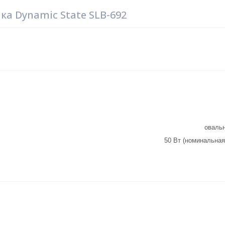
а Dynamic State SLB-692
овальн
50 Вт (номинальная