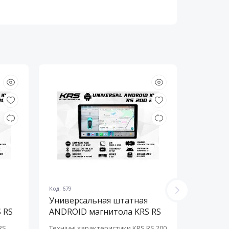
Код: 679
Код: 678
Универсальная штатная
Универ
 RS
ANDROID магнитола KRS RS
ANDROI
200 2K 10" 2/32 GB
200 2K 
RS
Технічні характеристики KRS RS 200
Технічні 