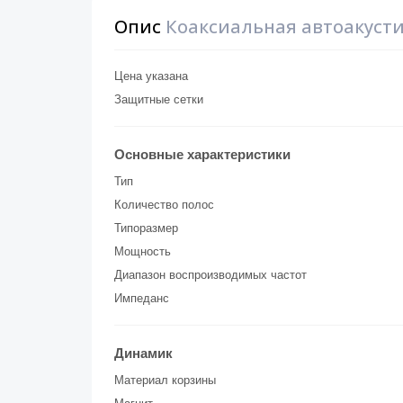
Опис
Коаксиальная автоакустик
Цена указана
Защитные сетки
Основные характеристики
Тип
Количество полос
Типоразмер
Мощность
Диапазон воспроизводимых частот
Импеданс
Динамик
Материал корзины