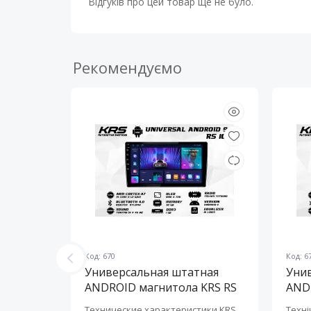
Відгуків про цей товар ще не було.
Рекомендуємо
Код: 670
Код: 6
ная
Универсальная штатная
Уни
KRS RS
ANDROID магнитола KRS RS
AND
100 9" 1/32 GB
150 
KRS RS 6
Технические характеристики KRS
Техні