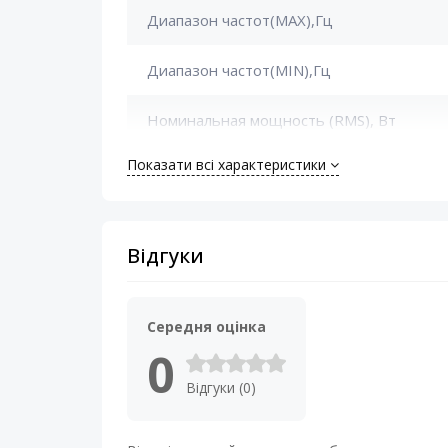
Диапазон частот(MAX),Гц
Диапазон частот(MIN),Гц
Номинальная мощность (RMS), Вт
Показати всі характеристики
Сопротивление катушки, Ом
Установочная глубина, мм
Відгуки
Середня оцінка
0
Відгуки (0)