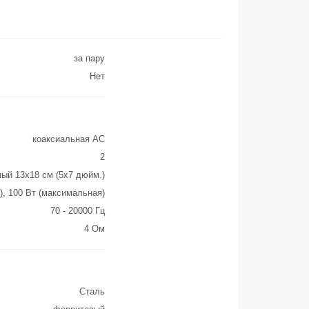
за пару
Нет
коаксиальная АС
2
ый 13x18 см (5x7 дюйм.)
), 100 Вт (максимальная)
70 - 20000 Гц
4 Ом
Сталь