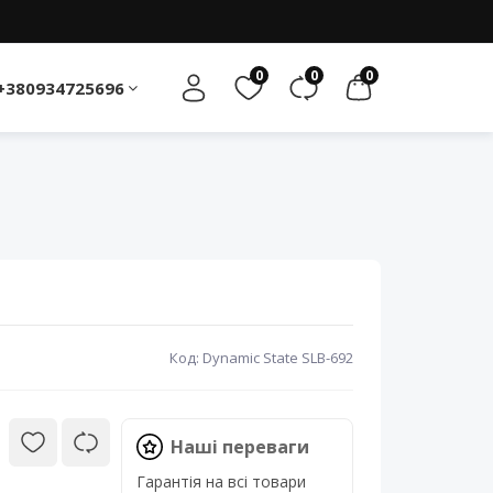
0
0
0
+380934725696
Код: Dynamic State SLB-692
Наші переваги
Гарантія на всі товари