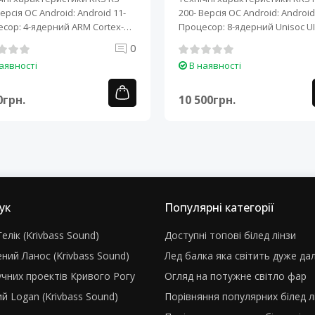
Версія ОС Android: Android 11-
200- Версія ОС Android: Android 
сор: 4-ядерний ARM Cortex-
Процесор: 8-ядерний Unisoc UI
0
аявності
В наявності
0грн.
10 500грн.
ук
Популярні категорії
елік (Krivbass Sound)
Доступні топові білед лінзи
ний Ланос (Krivbass Sound)
Лед балка яка світить дуже да
учних проектів Кривого Рогу
Огляд на потужне світло фар
й Logan (Krivbass Sound)
Порівняння популярних білед л