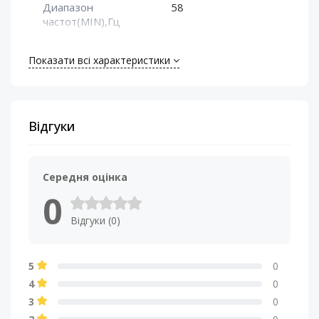
Диапазон
58
частот(MIN),Гц
Звуковая катушка,
2" (51 мм)
Показати всі характеристики
дюйм/мм
Максимальная
350
мощность (Max),Вт
Відгуки
Материал диффузора
Целлюлоза
Середня оцінка
Материал магнита НЧ
Феррит
0
Відгуки (0)
Материал подвеса
Ткань
Минимальная
120
5
0
мощность
4
0
3
0
Номинальная
175