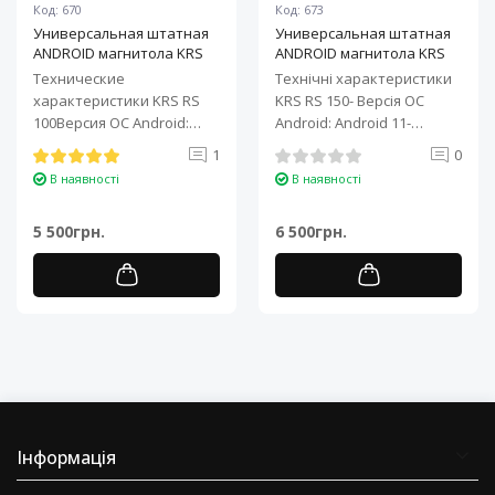
Код: 670
Код: 673
Универсальная штатная
Универсальная штатная
ANDROID магнитола KRS
ANDROID магнитола KRS
RS 100 9" 1/32 GB
RS 150 10" 2/32 GB
Технические
Технічні характеристики
характеристики KRS RS
KRS RS 150- Версія ОС
100Версия ОС Android:
Android: Android 11-
Android 11Процессор: 4-
Процесор: 4-ядерний ARM
1
0
ядерный ARM Cortex-A7..
Cortex-A7..
В наявності
В наявності
5 500грн.
6 500грн.
Інформація