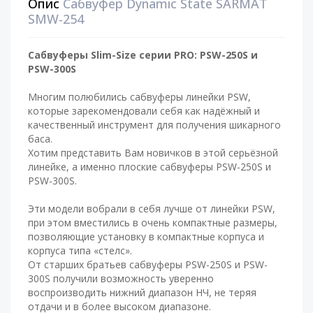
Опис
Сабвуфер Dynamic State SARMAT
SMW-254
Сабвуферы Slim-Size серии PRO: PSW-250S и
PSW-300S
Многим полюбились сабвуферы линейки PSW,
которые зарекомендовали себя как надёжный и
качественный инструмент для получения шикарного
баса.
Хотим представить Вам новичков в этой серьёзной
линейке, а именно плоские сабвуферы PSW-250S и
PSW-300S.
Эти модели вобрали в себя лучше от линейки PSW,
при этом вместились в очень компактные размеры,
позволяющие установку в компактные корпуса и
корпуса типа «стелс».
От старших братьев сабвуферы PSW-250S и PSW-
300S получили возможность уверенно
воспроизводить нижний диапазон НЧ, не теряя
отдачи и в более высоком диапазоне.