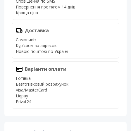
Сповіщення по SMS
Повернення протягом 14 днів
Краща ціна
Доставка
Самовивіз
Кур'єром за адресою
Новою поштою по Україні
Варіанти оплати
Готівка
Безготівковий розрахунок
Visa/MasterCard
Liqpay
Privat24