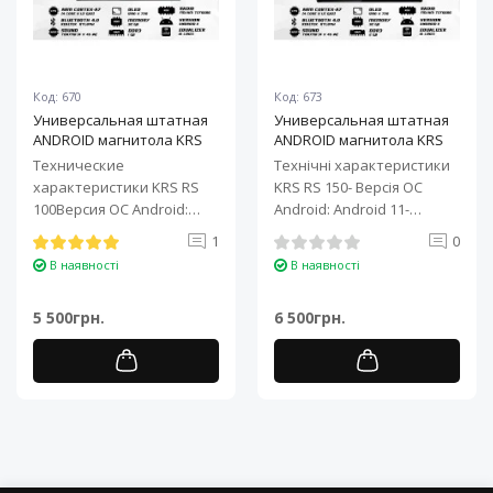
Код: 670
Код: 673
Универсальная штатная
Универсальная штатная
ANDROID магнитола KRS
ANDROID магнитола KRS
RS 100 9" 1/32 GB
RS 150 10" 2/32 GB
Технические
Технічні характеристики
характеристики KRS RS
KRS RS 150- Версія ОС
100Версия ОС Android:
Android: Android 11-
Android 11Процессор: 4-
Процесор: 4-ядерний ARM
1
0
ядерный ARM Cortex-A7..
Cortex-A7..
В наявності
В наявності
5 500грн.
6 500грн.