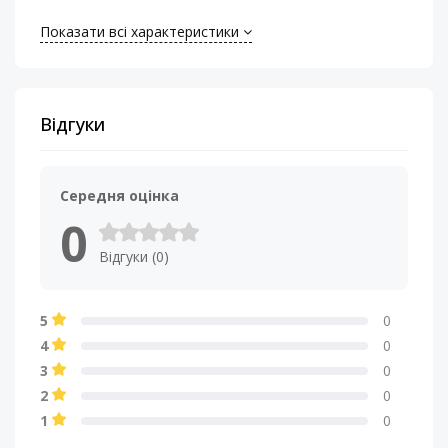
Материал подвеса
Вспененный
Показати всі характеристики
полиуретан
Номинальная
350
мощность (RMS), Вт
Відгуки
Полная добротность
0.519
(Qts)
Середня оцінка
0
Резонансная частота
35 Гц
(Fs)
Відгуки (0)
Сопротивление
2+2 Ом
5
0
катушки, Ом
4
0
3
0
Тип звуковой катушки
Двойная,
2
0
высокотемпературная
1
0
Тип корзины
Штампованная