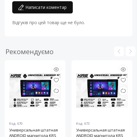
Написати коментар
Чувствительность
88 дБ
(SPL)
Відгуків про цей товар ще не було.
Эквивалентный объем
44.4 л
(Vas)
Рекомендуємо
Код: 670
Код: 673
Универсальная штатная
Универсальная штатная
ANDROID магнитола KRS
ANDROID магнитола KRS