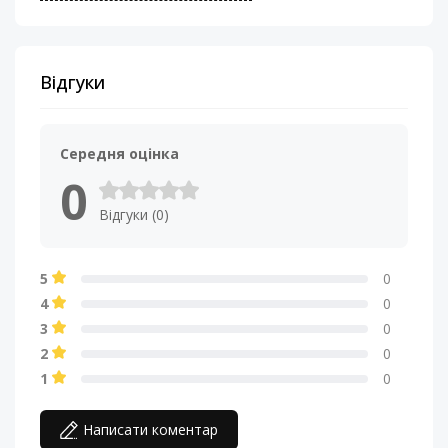
Класс усилителя
AB
Відгуки
Коэффициент
<0.05%
Гармоник (КНИ)
Середня оцінка
Крутизна среза
12 дБ/Окт
0
Минимальная
Відгуки (0)
2 Ом (поканальный
допустимая нагрузка
режим)/ 4 Ом
(мостовой режим)
5
0
4
0
Множитель
x10
регулировки HPF
3
0
2
0
Множитель
x10
1
0
регулировки LPF
Написати коментар
Номинал
15 А x 2