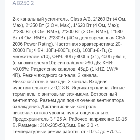
AB250.2
2-х канальный усилитель, Class A/B, 2*260 Вт (4 Ом,
Max), 2*350 Вт (2 Ом, Max), 1*620 Вт (4 Ом, Max);
2*230 Вт (4 Ом, RMS), 2*300 Вт (2 Ом, RMS), 1*580
Вт (4 Ом, RMS). 2*230Вт (4Ом долговременная CEA-
2006 Power Rating). Частотная характеристика: 20-
20000 Гц; ФВЧ: 10Гц-800Гц (х1), 100Гц-8кГц (с
множителем х10), ФНЧ: 40Гц-800Гц (х1), 400Гц-8кГц
(с множителем х10); сигнал/шум: >90 дБ; КНИ:
<0,05%; Разделение каналов: 45дБ (1 kHZ, 1W@
4R). Режим входного сигнала: 2 канала.
Низкочастотные выходы 2 канала. Входная
чувствительность: 0,2-8 В. Индикатор клипа. Литые
терминалы с винтовыми зажимами. Встроенный
вентилятор. Разъём для подключения вентилятора
охлаждения. Дистанционный контроль
низкочастотного уровня, пульт опционально.
Предохранитель 3 * 25 А. Рабочее напряжение 10-16
В. Размеры: 310x205x53,5мм. Вес 3,0 кг.
Температурный режим работы: от -10°С до +70°С.