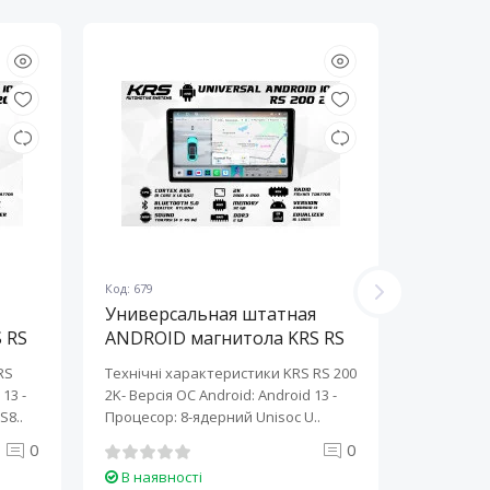
Код: 679
Код: 678
Универсальная штатная
Универ
 RS
ANDROID магнитола KRS RS
ANDROI
200 2K 10" 2/32 GB
200 2K 
RS
Технічні характеристики KRS RS 200
Технічні 
13 ​-
2K- Версія ОС Android: Android 13 ​-
2K- Версія
S8..
Процесор: 8-ядерний Unisoc U..
Процесор:
0
0
В наявності
В наяв