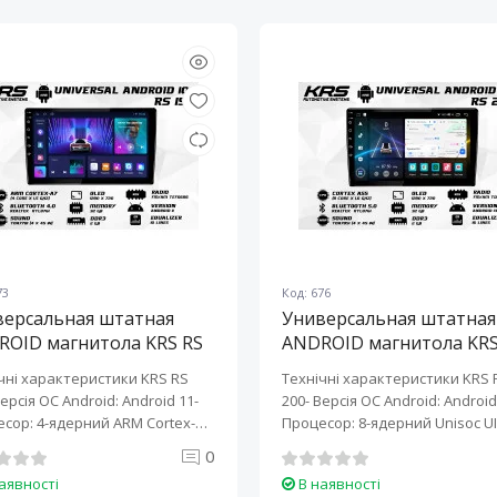
73
Код: 676
версальная штатная
Универсальная штатная
ROID магнитола KRS RS
ANDROID магнитола KRS
10" 2/32 GB
200 10" 2/32 GB
чні характеристики KRS RS
Технічні характеристики KRS 
Версія ОС Android: Android 11-
200- Версія ОС Android: Android 
сор: 4-ядерний ARM Cortex-
Процесор: 8-ядерний Unisoc UI
0
аявності
В наявності