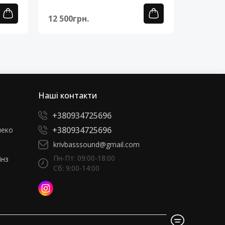
12 500грн.
12 500г
Наші контакти
+380934725696
+380934725696
леко
krivbasssound@gmail.com
Пн-Пт: 09:00-18:00
інз
Сб: 9:00-14:00