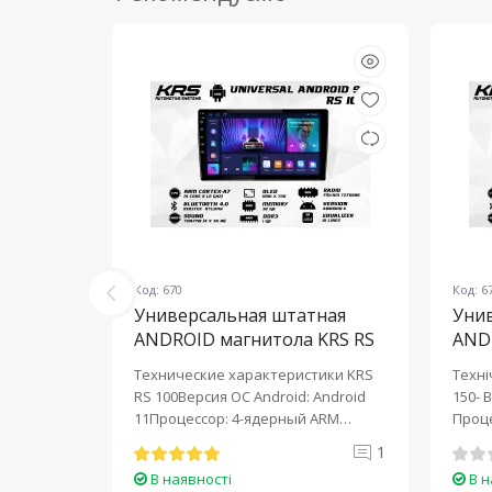
Код: 670
Код: 6
ная
Универсальная штатная
Уни
KRS RS
ANDROID магнитола KRS RS
AND
100 9" 1/32 GB
150 
KRS RS 6
Технические характеристики KRS
Техні
roid:
RS 100Версия ОС Android: Android
150- 
-ядерный
11Процессор: 4-ядерный ARM
Проце
Cortex-A7..
A7..
0
1
В наявності
В н