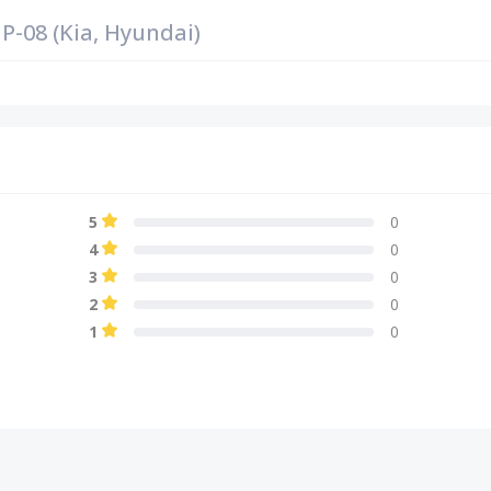
-08 (Kia, Hyundai)
5
0
4
0
3
0
2
0
1
0