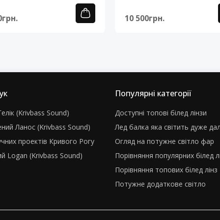
0грн.
10 500грн.
ук
Популярні категорії
елік (Krivbass Sound)
Доступні топові білед лінзи
ний Ланос (Krivbass Sound)
Лед балка яка світить дуже да
учних проектів Кривого Рогу
Огляд на потужне світло фар
й Logan (Krivbass Sound)
Порівняння популярних білед л
Порівняння топових білед лінз
Потужне додаткове світло