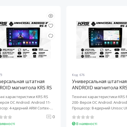
73
Код: 676
версальная штатная
Универсальная штатная
ROID магнитола KRS RS
ANDROID магнитола KRS
10" 2/32 GB
200 10" 2/32 GB
чні характеристики KRS RS
Технічні характеристики KRS 
Версія ОС Android: Android 11-
200- Версія ОС Android: Android 
сор: 4-ядерний ARM Cortex-
Процесор: 8-ядерний Unisoc UI
0
аявності
В наявності