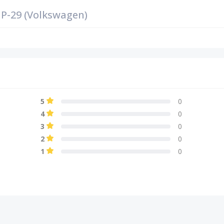
P-29 (Volkswagen)
5
0
4
0
3
0
2
0
1
0