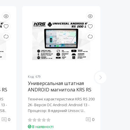
Код: 679
Код: 678
Универсальная штатная
Универ
 RS
ANDROID магнитола KRS RS
ANDROI
200 2K 10" 2/32 GB
200 2K 
RS
Технічні характеристики KRS RS 200
Технічні 
13 ​-
2K- Версія ОС Android: Android 13 ​-
2K- Версія
S8..
Процесор: 8-ядерний Unisoc U..
Процесор:
0
0
В наявності
В наяв