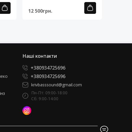
12 500грн.
12 500г
Наші контакти
+380934725696
+380934725696
леко
krivbasssound@gmail.com
Пн-Пт: 09:00-18:00
інз
Сб: 9:00-14:00