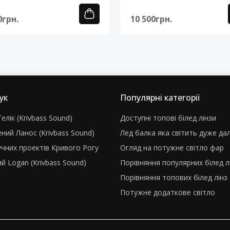
0грн.
10 500грн.
ук
Популярні категорії
елік (Krivbass Sound)
Доступні топові білед лінзи
ний Ланос (Krivbass Sound)
Лед балка яка світить дуже да
учних проектів Кривого Рогу
Огляд на потужне світло фар
й Logan (Krivbass Sound)
Порівняння популярних білед л
Порівняння топових білед лінз
Потужне додаткове світло