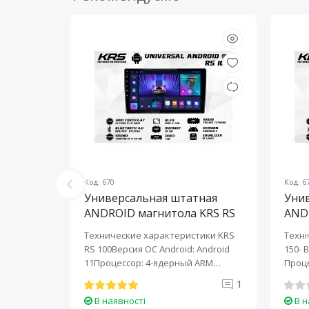
Код: 670
Код: 6
ная
Универсальная штатная
Уни
KRS RS
ANDROID магнитола KRS RS
AND
100 9" 1/32 GB
150 
KRS RS 6
Технические характеристики KRS
Техні
roid:
RS 100Версия ОС Android: Android
150- 
-ядерный
11Процессор: 4-ядерный ARM
Проце
Cortex-A7..
A7..
0
1
В наявності
В н