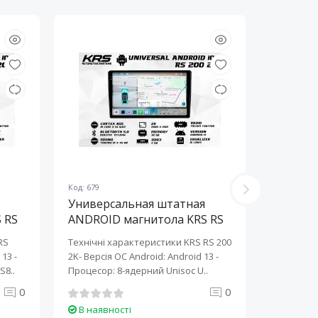
Код: 679
Код: 678
Универсальная штатная
Универ
 RS
ANDROID магнитола KRS RS
ANDROI
200 2K 10" 2/32 GB
200 2K 
RS
Технічні характеристики KRS RS 200
Технічні 
13 ​-
2K- Версія ОС Android: Android 13 ​-
2K- Версія
S8..
Процесор: 8-ядерний Unisoc U..
Процесор:
0
0
В наявності
В наяв