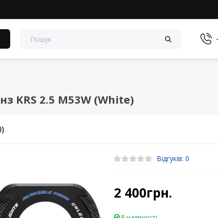
в
нз KRS 2.5 M53W (White)
0)
Відгуків: 0
2 400грн.
В наявності