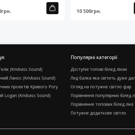
0грн.
10 500грн.
ук
Популярні категорії
елік (Krivbass Sound)
Доступні топові білед лінзи
ний Ланос (Krivbass Sound)
Лед балка яка світить дуже да
учних проектів Кривого Рогу
Огляд на потужне світло фар
й Logan (Krivbass Sound)
Порівняння популярних білед л
Порівняння топових білед лінз
Потужне додаткове світло