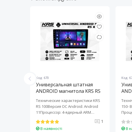
Код: 670
Код: 6
ная
Универсальная штатная
Уни
KRS RS
ANDROID магнитола KRS RS
AND
100 9" 1/32 GB
150 
KRS RS 6
Технические характеристики KRS
Техні
roid:
RS 100Версия ОС Android: Android
150- 
-ядерный
11Процессор: 4-ядерный ARM
Проце
Cortex-A7..
A7..
0
1
В наявності
В н