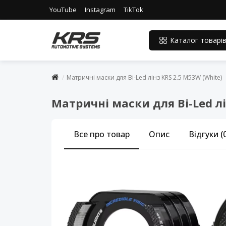
YouTube
Instagram
TikTok
Каталог товарі
Матричні маски для Bi-Led лінз KRS 2.5 M53W (White)
Матричні маски для Bi-Led лі
Все про товар
Опис
Відгуки (