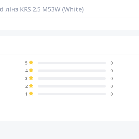
 лінз KRS 2.5 M53W (White)
5
0
4
0
3
0
2
0
1
0