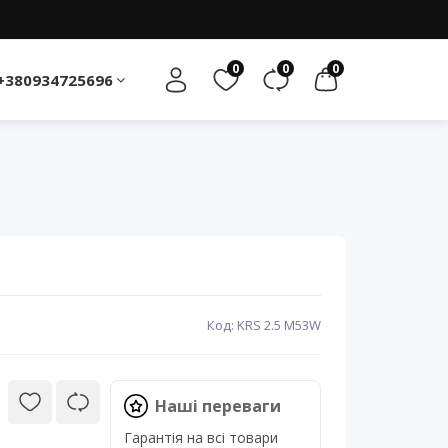
0
0
0
+380934725696
Код: KRS 2.5 M53W
Наші переваги
Гарантія на всі товари