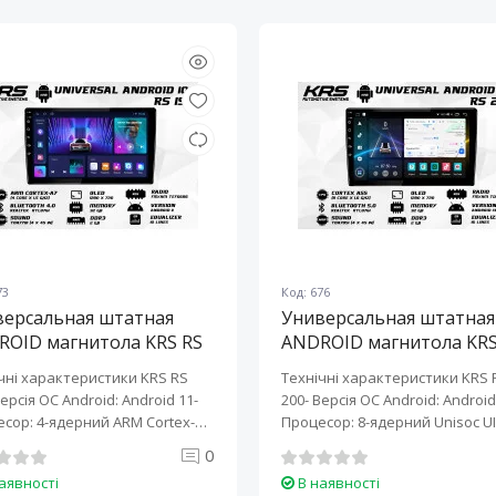
73
Код: 676
версальная штатная
Универсальная штатная
ROID магнитола KRS RS
ANDROID магнитола KRS
10" 2/32 GB
200 10" 2/32 GB
чні характеристики KRS RS
Технічні характеристики KRS 
Версія ОС Android: Android 11-
200- Версія ОС Android: Android 
сор: 4-ядерний ARM Cortex-
Процесор: 8-ядерний Unisoc UI
0
аявності
В наявності