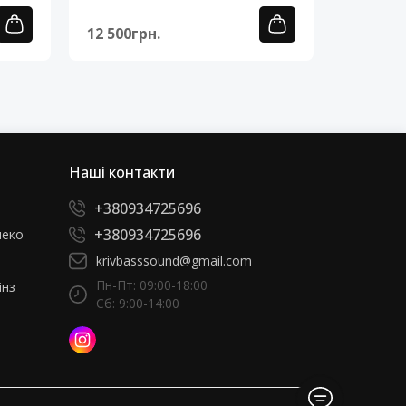
12 500грн.
12 500г
Наші контакти
+380934725696
+380934725696
леко
krivbasssound@gmail.com
Пн-Пт: 09:00-18:00
інз
Сб: 9:00-14:00