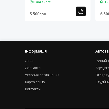
В наявності
В н
5 500грн.
6 50
Інформація
Автозв
О нас
Гучний Г
Доставка
Зарядже
Условия соглашения
Огляд г
Карта сайту
Студійни
Контакти