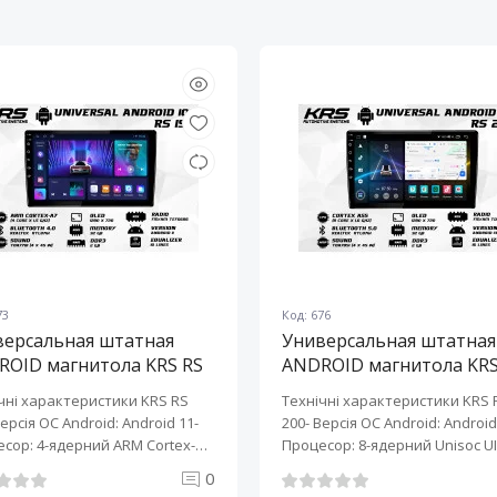
73
Код: 676
версальная штатная
Универсальная штатная
ROID магнитола KRS RS
ANDROID магнитола KRS
10" 2/32 GB
200 10" 2/32 GB
чні характеристики KRS RS
Технічні характеристики KRS 
Версія ОС Android: Android 11-
200- Версія ОС Android: Android 
сор: 4-ядерний ARM Cortex-
Процесор: 8-ядерний Unisoc UI
0