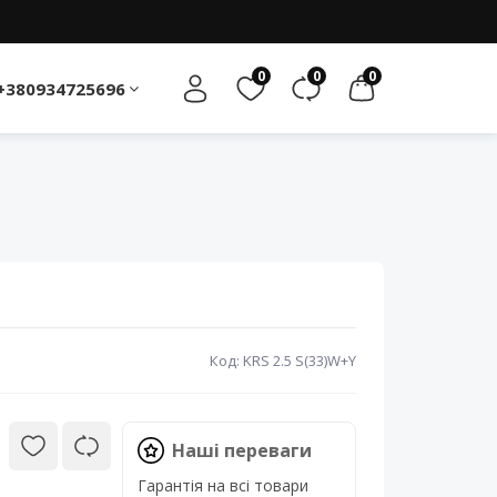
0
0
0
+380934725696
Код: KRS 2.5 S(33)W+Y
Наші переваги
Гарантія на всі товари