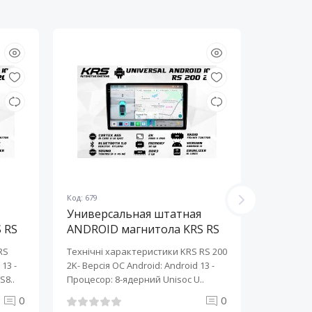
Код: 679
Код: 678
Универсальная штатная
Универ
 RS
ANDROID магнитола KRS RS
ANDROI
200 2K 10" 2/32 GB
200 2K 
RS
Технічні характеристики KRS RS 200
Технічні 
13 ​-
2K- Версія ОС Android: Android 13 ​-
2K- Версія
S8..
Процесор: 8-ядерний Unisoc U..
Процесор:
0
0