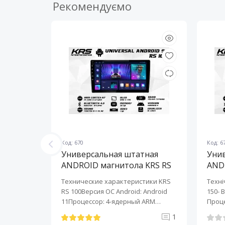
Рекомендуємо
Код: 670
Код: 6
ная
Универсальная штатная
Уни
KRS RS
ANDROID магнитола KRS RS
AND
100 9" 1/32 GB
150 
KRS RS 6
Технические характеристики KRS
Техні
roid:
RS 100Версия ОС Android: Android
150- 
-ядерный
11Процессор: 4-ядерный ARM
Проце
Cortex-A7..
A7..
0
1