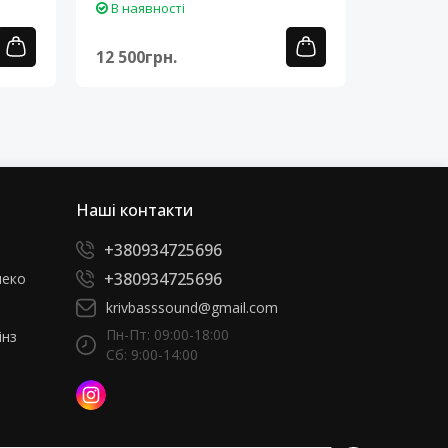
В наявності
В наяв
12 500грн.
12 500г
Наші контакти
+380934725696
+380934725696
леко
krivbasssound@gmail.com
Пн-Пт: 09:00-18:00
інз
Сб: 9:00-14:00