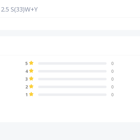
2.5 S(33)W+Y
5
0
4
0
3
0
2
0
1
0