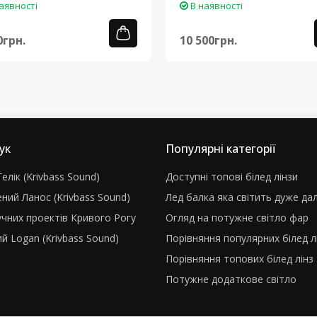
аявності
В наявності
0грн.
10 500грн.
ук
Популярні категорії
елік (Krivbass Sound)
Доступні топові білед лінзи
ний Ланос (Krivbass Sound)
Лед балка яка світить дуже да
учних проектів Кривого Рогу
Огляд на потужне світло фар
й Logan (Krivbass Sound)
Порівняння популярних білед л
Порівняння топових білед лінз
Потужне додаткове світло