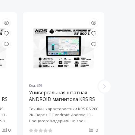
Код: 679
Код: 678
Универсальная штатная
Универ
 RS
ANDROID магнитола KRS RS
ANDROI
200 2K 10" 2/32 GB
200 2K 
RS
Технічні характеристики KRS RS 200
Технічні 
13 ​-
2K- Версія ОС Android: Android 13 ​-
2K- Версія
S8..
Процесор: 8-ядерний Unisoc U..
Процесор:
0
0