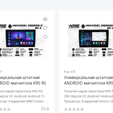
73
Код: 676
версальная штатная
Универсальная штатная
ROID магнитола KRS RS
ANDROID магнитола KRS
10" 2/32 GB
200 10" 2/32 GB
чні характеристики KRS RS
Технічні характеристики KRS 
Версія ОС Android: Android 11-
200- Версія ОС Android: Android 
сор: 4-ядерний ARM Cortex-
Процесор: 8-ядерний Unisoc UI
0