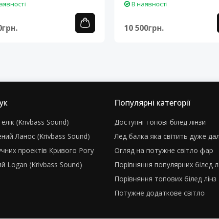
аявності
В наявності
0грн.
10 500грн.
ук
Популярні категорії
елік (Krivbass Sound)
Доступні топові білед лінзи
ний Ланос (Krivbass Sound)
Лед балка яка світить дуже да
учних проектів Кривого Рогу
Огляд на потужне світло фар
й Logan (Krivbass Sound)
Порівняння популярних білед л
Порівняння топових білед лінз
Потужне додаткове світло