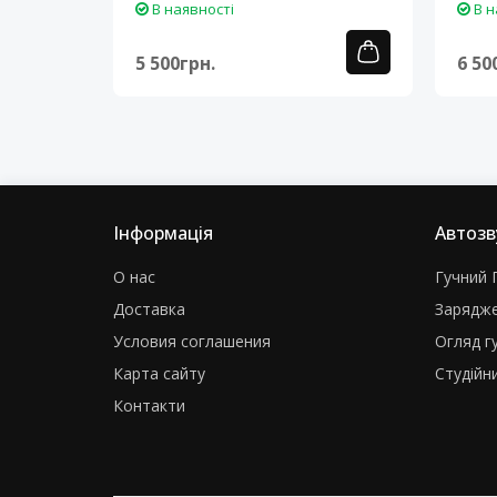
В наявності
В н
5 500грн.
6 50
Інформація
Автозв
О нас
Гучний Г
Доставка
Зарядже
Условия соглашения
Огляд г
Карта сайту
Студійни
Контакти