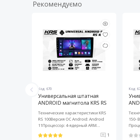
Рекомендуємо
Код: 670
Код: 6
ная
Универсальная штатная
Уни
KRS RS
ANDROID магнитола KRS RS
AND
100 9" 1/32 GB
150 
KRS RS 6
Технические характеристики KRS
Техні
roid:
RS 100Версия ОС Android: Android
150- 
-ядерный
11Процессор: 4-ядерный ARM
Проце
Cortex-A7..
A7..
0
1