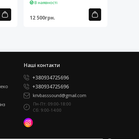
В наявності
В наяв
12 500грн.
12 500г
Наші контакти
+380934725696
+380934725696
леко
krivbasssound@gmail.com
Пн-Пт: 09:00-18:00
інз
Сб: 9:00-14:00