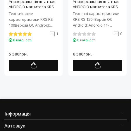
Универсальная штатная
Универсальная штатная
ANDROID магнитола KRS
ANDROID магнитола KRS
RS 100 9" 1/32 GB
RS 150 10" 2/32 GB
Технические
Технічні характеристики
характеристики KRS RS
KRS RS 150- Версія ОС
100Версия ОС Android:
Android: Android 11-
Android 11Процессор: 4-
Процесор: 4-ядерний ARM
1
0
ядерный ARM Cortex-A7..
Cortex-A7..
В наявності
В наявності
5 500грн.
6 500грн.
Інформація
Автозвук