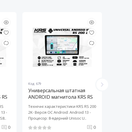
Код: 679
Код: 678
Универсальная штатная
Универ
 RS
ANDROID магнитола KRS RS
ANDROI
200 2K 10" 2/32 GB
200 2K 
RS
Технічні характеристики KRS RS 200
Технічні 
13 ​-
2K- Версія ОС Android: Android 13 ​-
2K- Версія
S8..
Процесор: 8-ядерний Unisoc U..
Процесор:
0
0