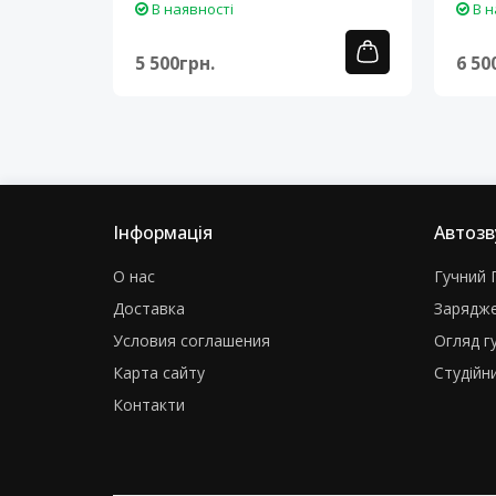
В наявності
В н
5 500грн.
6 50
Інформація
Автозв
О нас
Гучний Г
Доставка
Зарядже
Условия соглашения
Огляд г
Карта сайту
Студійни
Контакти