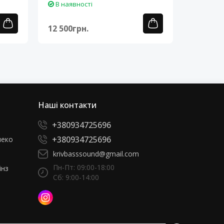
В наявності
В наяв
12 500грн.
12 500г
Наші контакти
+380934725696
+380934725696
леко
krivbasssound@gmail.com
Пн-Пт: 09:00-18:00
інз
Сб: 9:00-14:00