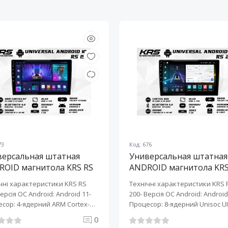
73
Код: 676
версальная штатная
Универсальная штатная
ROID магнитола KRS RS
ANDROID магнитола KRS
10" 2/32 GB
200 10" 2/32 GB
чні характеристики KRS RS
Технічні характеристики KRS 
Версія ОС Android: Android 11-
200- Версія ОС Android: Android 
сор: 4-ядерний ARM Cortex-
Процесор: 8-ядерний Unisoc UI
0