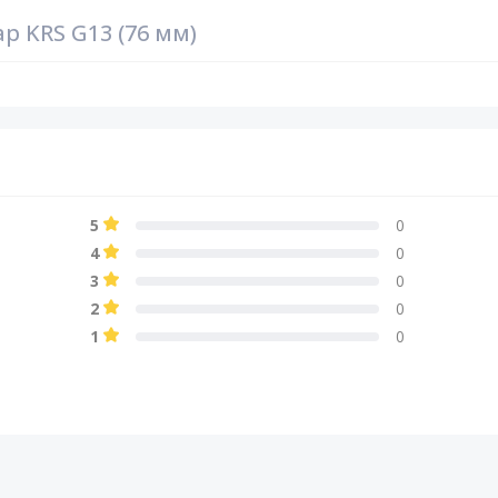
р KRS G13 (76 мм)
5
0
4
0
3
0
2
0
1
0