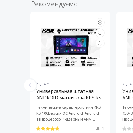
Рекомендуємо
Код: 670
Код: 6
ная
Универсальная штатная
Уни
KRS RS
ANDROID магнитола KRS RS
AND
100 9" 1/32 GB
150 
KRS RS 6
Технические характеристики KRS
Техні
roid:
RS 100Версия ОС Android: Android
150- 
-ядерный
11Процессор: 4-ядерный ARM
Проце
Cortex-A7..
A7..
0
1