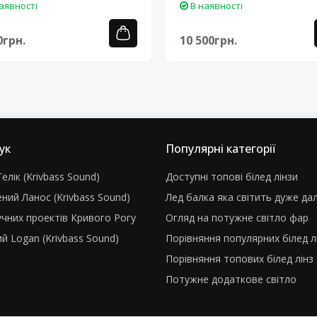
аявності
В наявності
0грн.
10 500грн.
ук
Популярні категорії
елік (Krivbass Sound)
Доступні топові білед лінзи
ний Ланос (Krivbass Sound)
Лед балка яка світить дуже да
учних проектів Кривого Рогу
Огляд на потужне світло фар
й Logan (Krivbass Sound)
Порівняння популярних білед л
Порівняння топових білед лінз
Потужне додаткове світло