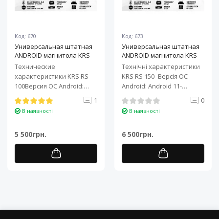
Код: 670
Код: 673
Универсальная штатная
Универсальная штатная
ANDROID магнитола KRS
ANDROID магнитола KRS
RS 100 9" 1/32 GB
RS 150 10" 2/32 GB
Технические
Технічні характеристики
характеристики KRS RS
KRS RS 150- Версія ОС
100Версия ОС Android:
Android: Android 11-
Android 11Процессор: 4-
Процесор: 4-ядерний ARM
1
0
ядерный ARM Cortex-A7..
Cortex-A7..
В наявності
В наявності
5 500грн.
6 500грн.