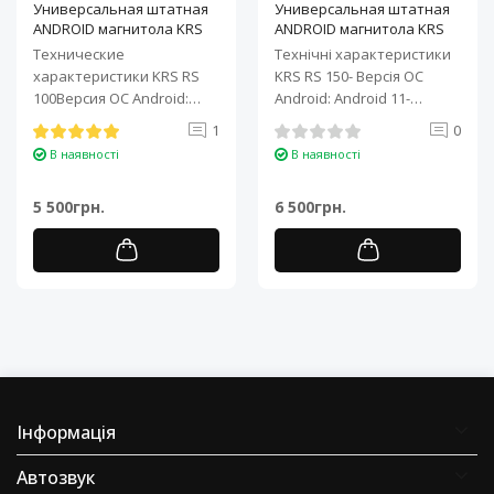
Универсальная штатная
Универсальная штатная
ANDROID магнитола KRS
ANDROID магнитола KRS
RS 100 9" 1/32 GB
RS 150 10" 2/32 GB
Технические
Технічні характеристики
характеристики KRS RS
KRS RS 150- Версія ОС
100Версия ОС Android:
Android: Android 11-
Android 11Процессор: 4-
Процесор: 4-ядерний ARM
1
0
ядерный ARM Cortex-A7..
Cortex-A7..
В наявності
В наявності
5 500грн.
6 500грн.
Інформація
Автозвук